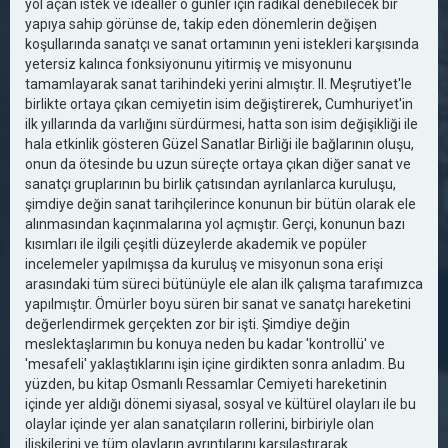
yol açan istek ve idealler o günler için radikal denebilecek bir
yapıya sahip görünse de, takip eden dönemlerin değişen
koşullarında sanatçı ve sanat ortamının yeni istekleri karşısında
yetersiz kalınca fonksiyonunu yitirmiş ve misyonunu
tamamlayarak sanat tarihindeki yerini almıştır. II. Meşrutiyet'le
birlikte ortaya çıkan cemiyetin isim değiştirerek, Cumhuriyet'in
ilk yıllarında da varlığını sürdürmesi, hatta son isim değişikliği ile
hala etkinlik gösteren Güzel Sanatlar Birliği ile bağlarının oluşu,
onun da ötesinde bu uzun süreçte ortaya çıkan diğer sanat ve
sanatçı gruplarının bu birlik çatısından ayrılanlarca kuruluşu,
şimdiye değin sanat tarihçilerince konunun bir bütün olarak ele
alınmasından kaçınmalarına yol açmıştır. Gerçi, konunun bazı
kısımları ile ilgili çeşitli düzeylerde akademik ve popüler
incelemeler yapılmışsa da kuruluş ve misyonun sona erişi
arasındaki tüm süreci bütünüyle ele alan ilk çalışma tarafımızca
yapılmıştır. Ömürler boyu süren bir sanat ve sanatçı hareketini
değerlendirmek gerçekten zor bir işti. Şimdiye değin
meslektaşlarımın bu konuya neden bu kadar 'kontrollü' ve
'mesafeli' yaklaştıklarını işin içine girdikten sonra anladım. Bu
yüzden, bu kitap Osmanlı Ressamlar Cemiyeti hareketinin
içinde yer aldığı dönemi siyasal, sosyal ve kültürel olayları ile bu
olaylar içinde yer alan sanatçıların rollerini, birbiriyle olan
ilişkilerini ve tüm olayların ayrıntılarını karşılaştırarak