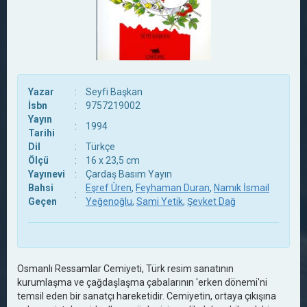
Yazar
:
Seyfi Başkan
İsbn
:
9757219002
Yayın
:
1994
Tarihi
Dil
:
Türkçe
Ölçü
:
16 x 23,5 cm
Yayınevi
:
Çardaş Basım Yayın
Bahsi
Eşref Üren
,
Feyhaman Duran
,
Namık İsmail
:
Geçen
Yeğenoğlu
,
Sami Yetik
,
Şevket Dağ
Osmanlı Ressamlar Cemiyeti, Türk resim sanatının
kurumlaşma ve çağdaşlaşma çabalarının 'erken dönemi'ni
temsil eden bir sanatçı hareketidir. Cemiyetin, ortaya çıkışına