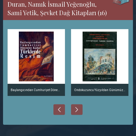
Duran, Namık İsmail Yeğenoğlu,
Sami Yetik, Şevket Dağ Kitapları (16)
Başlangıcından Cumhuriyet Dönemine Kadar Türklerde Resim
Ondokuzuncu Yüzyıldan Günümüze Türk Ressamları