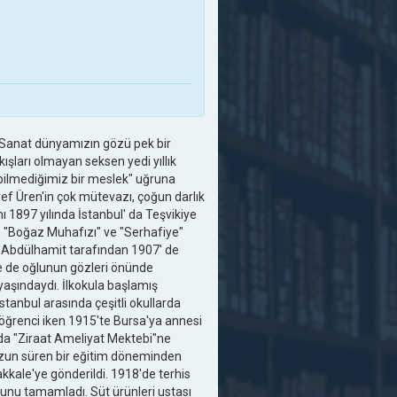
i. Sanat dünyamızın gözü pek bir
ışları olmayan seksen yedi yıllık
 bilmediğimiz bir meslek" uğruna
ref Üren'in çok mütevazı, çoğun darlık
 1897 yılında İstanbul' da Teşvikiye
 "Boğaz Muhafızı" ve "Serhafiye"
n Abdülhamit tarafından 1907' de
rde de oğlunun gözleri önünde
 yaşındaydı. İlkokula başlamış
tanbul arasında çeşitli okullarda
öğrenci iken 1915'te Bursa'ya annesi
' da "Ziraat Ameliyat Mektebi"ne
Uzun süren bir eğitim döneminden
kale'ye gönderildi. 1918'de terhis
sunu tamamladı. Süt ürünleri ustası