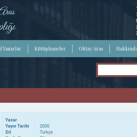
i Yazarlar
Kütüphaneler
Oktay Aras
Hakkınd
Yazar
:
Yayın Tarihi
:
2000
Dil
:
Türkçe