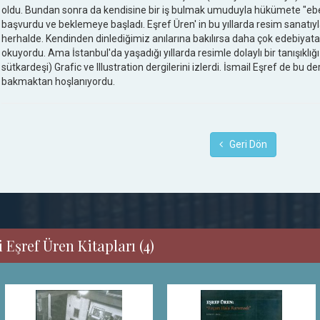
oldu. Bundan sonra da kendisine bir iş bulmak umuduyla hükümete "ebed
başvurdu ve beklemeye başladı. Eşref Üren' in bu yıllarda resim sanatıyla
herhalde. Kendinden dinlediğimiz anılarına bakılırsa daha çok edebiyata 
okuyordu. Ama İstanbul'da yaşadığı yıllarda resimle dolaylı bir tanışıklığı
sütkardeşi) Grafic ve Illustration dergilerini izlerdi. İsmail Eşref de bu 
bakmaktan hoşlanıyordu.
Geri Dön
 Eşref Üren Kitapları (4)