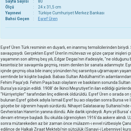
Sayfa Sayısı
:
80
Ölçü
:
24 x 31,5 cm
Yayınevi
:
Türkiye Cumhuriyet Merkez Bankası
Bahsi Geçen
:
Eşref Üren
Eşref Üren Türk resminin en duyarlı, en inanmış temsilcilerinden biriyd
savaşçısıydı. Gerçekten Eşref Üren'in mütevazı ve göze çarpar inişleri çık
yaşamının son altmış beş yılı, Edgar Degas'nın ifadesiyle, "ne olduğunu
kesintisiz bir savaşımla geçmiş, resim denilen bir sanata adanmıştır. Eş
içinde geçmiş olsa bile inanç yönünden hiç sarsıntıya uğramayan yaşamı
semtinde bir köşkte başladı. Babası Sultan Abdülhamit'in adamlarından
Fehim Paşa'ydı. Fehim Paşa bazı olayların ve baskıların sonunda Sulta
Bursa'ya sürgün edildi. 1908' de İkinci Meşrutiyet'in ilan edildiği günle
"Hürriyetçiler" tarafından linç edilerek öldürüldü. Eşref Üren o sırada on
bulunan Eşref göbek adıyla İsmail Eşref bu acı olaydan sonra Bursa ve İs
göçebe bir öğrenim hayatı sürdürdü. Nihayet Galatasaray Sultanisi'nde 
Gevheristan Hanım'ın yanına döndü. Aile darlık içindeydi. Aynı yıl Bursa
devam etmeye başladı. Bu okulda öğrenciyken 1916'da askere alındı. 
sonra mütarekeden az bir zaman önce mülazım-ı evvel rütbesiyle Çanak
edilince de Halkalı Ziraat Mektebi'nin sütçülük (Sanayi-i Lebenniye) kur