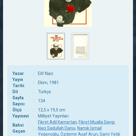
Yazar
:
Elif Naci
Yayın
:
Ekim, 1981
Tarihi
Dil
:
Türkçe
Sayfa
:
134
Sayısı
Ölçü
:
12,5 x 19,5 cm
Yayınevi
:
Milliyet Yayınları
Fikret Adil Kamertan
,
Fikret Mualla Saygı
,
Bahsi
:
Naci Sadullah Danış
,
Namık İsmail
Geçen
Yeğenoğlu
,
Özdemir Asaf Arun
,
Sami Yetik