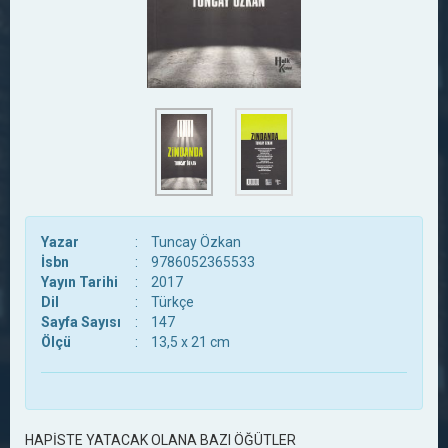
Yazar
:
Tuncay Özkan
İsbn
:
9786052365533
Yayın Tarihi
:
2017
Dil
:
Türkçe
Sayfa Sayısı
:
147
Ölçü
:
13,5 x 21 cm
HAPİSTE YATACAK OLANA BAZI ÖĞÜTLER