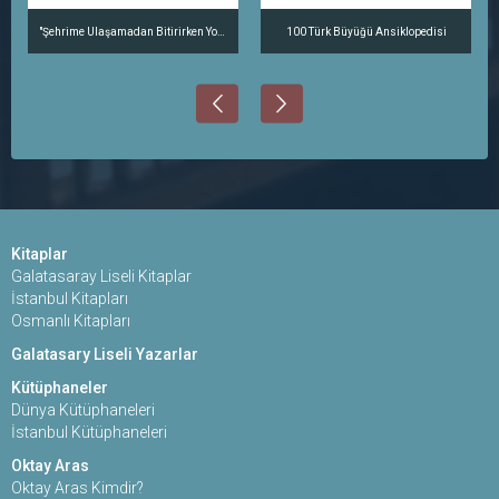
"Şehrime Ulaşamadan Bitirirken Yolumu..." Nazım ve Vera, Moskova'dan İstanbul'a
100 Türk Büyüğü Ansiklopedisi
Kitaplar
Galatasaray Liseli Kitaplar
İstanbul Kitapları
Osmanlı Kitapları
Galatasary Liseli Yazarlar
Kütüphaneler
Dünya Kütüphaneleri
İstanbul Kütüphaneleri
Oktay Aras
Oktay Aras Kimdir?