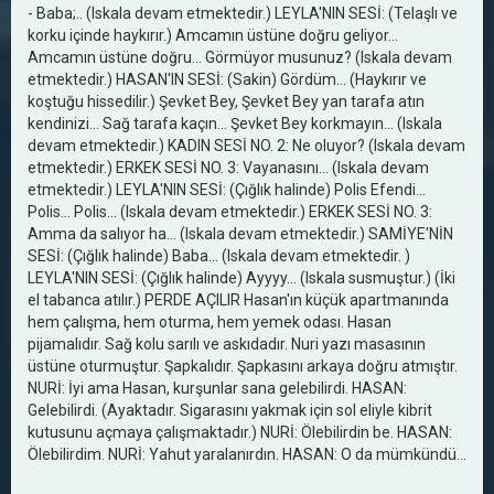
- Baba;.. (Iskala devam etmektedir.) LEYLA'NIN SESİ: (Telaşlı ve
korku içinde haykırır.) Amcamın üstüne doğru geliyor...
Amcamın üstüne doğru... Görmüyor musunuz? (Iskala devam
etmektedir.) HASAN'IN SESİ: (Sakin) Gördüm... (Haykırır ve
koştuğu hissedilir.) Şevket Bey, Şevket Bey yan tarafa atın
kendinizi... Sağ tarafa kaçın… Şevket Bey korkmayın... (Iskala
devam etmektedir.) KADIN SESİ NO. 2: Ne oluyor? (Iskala devam
etmektedir.) ERKEK SESİ NO. 3: Vayanasını... (Iskala devam
etmektedir.) LEYLA'NIN SESİ: (Çığlık halinde) Polis Efendi...
Polis... Polis... (Iskala devam etmektedir.) ERKEK SESİ NO. 3:
Amma da salıyor ha... (Iskala devam etmektedir.) SAMİYE'NİN
SESİ: (Çığlık halinde) Baba... (Iskala devam etmektedir. )
LEYLA'NIN SESİ: (Çığlık halinde) Ayyyy... (Iskala susmuştur.) (İki
el tabanca atılır.) PERDE AÇILIR Hasan'ın küçük apartmanında
hem çalışma, hem oturma, hem yemek odası. Hasan
pijamalıdır. Sağ kolu sarılı ve askıdadır. Nuri yazı masasının
üstüne oturmuştur. Şapkalıdır. Şapkasını arkaya doğru atmıştır.
NURİ: İyi ama Hasan, kurşunlar sana gelebilirdi. HASAN:
Gelebilirdi. (Ayaktadır. Sigarasını yakmak için sol eliyle kibrit
kutusunu açmaya çalışmaktadır.) NURİ: Ölebilirdin be. HASAN:
Ölebilirdim. NURİ: Yahut yaralanırdın. HASAN: O da mümkündü…