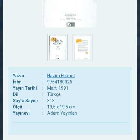
Yazar
:
Nazım Hikmet
İsbn
:
9754180326
Yayın Tarihi
:
Mart, 1991
Dil
:
Türkçe
Sayfa Sayısı
:
313
Ölçü
:
13,5 x 19,5 cm
Yayınevi
:
Adam Yayınları