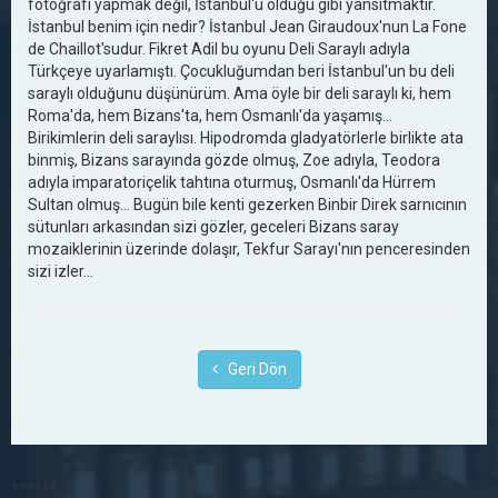
fotoğrafı yapmak değil, İstanbul'u olduğu gibi yansıtmaktır.
İstanbul benim için nedir? İstanbul Jean Giraudoux'nun La Fone
de Chaillot'sudur. Fikret Adil bu oyunu Deli Saraylı adıyla
Türkçeye uyarlamıştı. Çocukluğumdan beri İstanbul'un bu deli
saraylı olduğunu düşünürüm. Ama öyle bir deli saraylı ki, hem
Roma'da, hem Bizans'ta, hem Osmanlı'da yaşamış...
Birikimlerin deli saraylısı. Hipodromda gladyatörlerle birlikte ata
binmiş, Bizans sarayında gözde olmuş, Zoe adıyla, Teodora
adıyla imparatoriçelik tahtına oturmuş, Osmanlı'da Hürrem
Sultan olmuş... Bugün bile kenti gezerken Binbir Direk sarnıcının
sütunları arkasından sizi gözler, geceleri Bizans saray
mozaiklerinin üzerinde dolaşır, Tekfur Sarayı'nın penceresinden
sizi izler…
Geri Dön
******