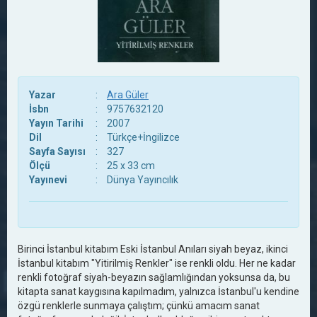
Yazar
:
Ara Güler
İsbn
:
9757632120
Yayın Tarihi
:
2007
Dil
:
Türkçe+İngilizce
Sayfa Sayısı
:
327
Ölçü
:
25 x 33 cm
Yayınevi
:
Dünya Yayıncılık
Birinci İstanbul kitabım Eski İstanbul Anıları siyah beyaz, ikinci
İstanbul kitabım "Yitirilmiş Renkler" ise renkli oldu. Her ne kadar
renkli fotoğraf siyah-beyazın sağlamlığından yoksunsa da, bu
kitapta sanat kaygısına kapılmadım, yalnızca İstanbul'u kendine
özgü renklerle sunmaya çalıştım; çünkü amacım sanat