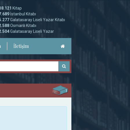
18.121
Kitap
7.689
İstanbul Kitabı
5.277
Galatasaray Liseli Yazar Kitabı
2.588
Osmanlı Kitabı
2.504
Galatasaray Liseli Yazar
a
İletişim