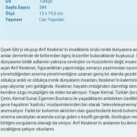
Dil
:
Türkçe
Sayfa Sayısı
:
384
Ölçü
:
13 x 19,5 cm
Yayınevi
:
Can Yayınları
Çiçek Gibi'yi okuyup Arif Keskiner'in inceliklerle örülü renkli dünyasına a
anılar demetinde de birbirinden ilginç lezzetler bulacaklardır kuşkusuz.
dünyasının bildik adlarının yalnızca sevinçleri ve hüzünlerini değil, insani 
açan Arif Keskiner, figüranlıktan yapımcılığa, senaryo yazımından oyu
yöneticiliğinden sinema yönetmenliğine uzanan geniş bir alanda gezdiriy
oldukça acıklı ve oldukça ironik dünyaların insanları, Keskiner'in kalemin
payı alıyorlar yeri geldiğinde. Keskiner, hayatın imbiğinden damıttığı den
kendine özgü muzipliğini de elden bırakmıyor. Yaşar Kemal, Türkân Şoray
Çetin, Kemal Sunal, Egemen Bostancı ile yaşadıklarını anlatırken özellikle
gece hayatının 'kadrolu' müdavimlerinden biri olarak 'televoleleşmemiş
anımsatıyor. Farklı bir bohemin aktörleri olan gazetecilerle kendi boh
sinema sanatçıları arasında sürüp giden o keyifli gerginlik, dostluğun n
bittiğini sorgulama olanağı da veriyor. Arif Keskiner'in anılarının bu ikinc
sıcaklığına çekiyor okurlarını.