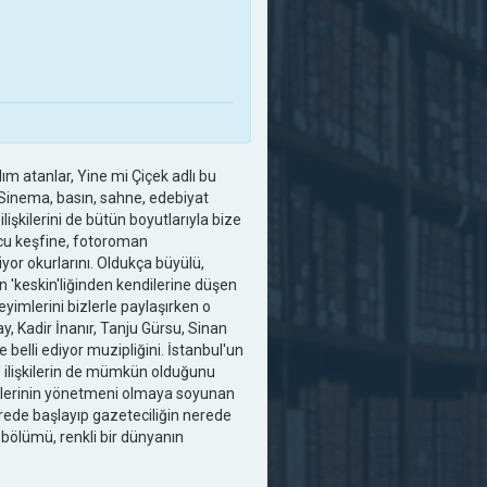
dım atanlar, Yine mi Çiçek adlı bu
 Sinema, basın, sahne, edebiyat
ilişkilerini de bütün boyutlarıyla bize
ncu keşfine, fotoroman
or okurlarını. Oldukça büyülü,
in 'keskin'liğinden kendilerine düşen
eyimlerini bizlerle paylaşırken o
, Kadir İnanır, Tanju Gürsu, Sinan
 belli ediyor muzipliğini. İstanbul'un
' ilişkilerin de mümkün olduğunu
emlerinin yönetmeni olmaya soyunan
erede başlayıp gazeteciliğin nerede
i bölümü, renkli bir dünyanın