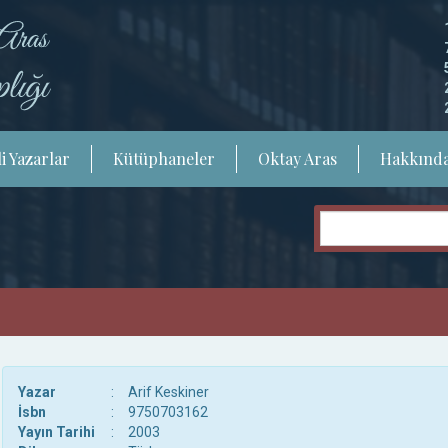
i Yazarlar
Kütüphaneler
Oktay Aras
Hakkınd
Yazar
:
Arif Keskiner
İsbn
:
9750703162
Yayın Tarihi
:
2003