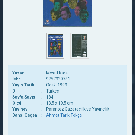
Yazar
:
Mesut Kara
İsbn
:
9757939781
Yayın Tarihi
:
Ocak, 1999
Dil
:
Türkçe
Sayfa Sayısı
:
184
Ölçü
:
13,5 x 19,5 cm
Yayınevi
:
Parantez Gazetecilik ve Yayıncılık
Bahsi Geçen
:
Ahmet Tarık Tekçe