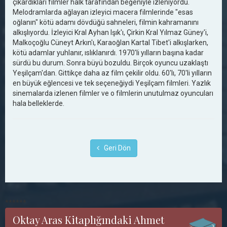
çıkardıkları filmler halk tarafından beğeniyle izleniyordu.
Melodramlarda ağlayan izleyici macera filmlerinde "esas
oğlanın" kötü adamı dövdüğü sahneleri, filmin kahramanını
alkışlıyordu. İzleyici Kral Ayhan Işık'ı, Çirkin Kral Yılmaz Güney'i,
Malkoçoğlu Cüneyt Arkın'ı, Karaoğlan Kartal Tibet'i alkışlarken,
kötü adamlar yuhlanır, ıslıklanırdı. 1970'li yılların başına kadar
sürdü bu durum. Sonra büyü bozuldu. Birçok oyuncu uzaklaştı
Yeşilçam'dan. Gittikçe daha az film çekilir oldu. 60'lı, 70'li yılların
en büyük eğlencesi ve tek seçeneğiydi Yeşilçam filmleri. Yazlık
sinemalarda izlenen filmler ve o filmlerin unutulmaz oyuncuları
hala belleklerde.
Geri Dön
******
Oktay Aras Kitaplığındaki Ahmet