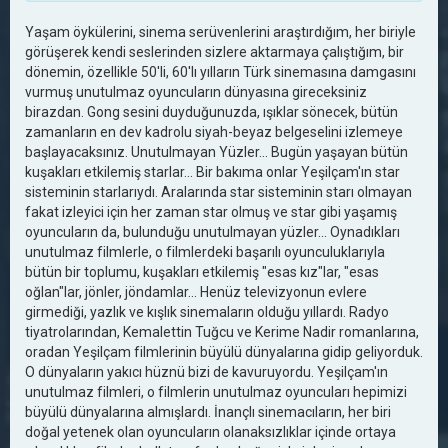
Yaşam öykülerini, sinema serüvenlerini araştırdığım, her biriyle
görüşerek kendi seslerinden sizlere aktarmaya çalıştığım, bir
dönemin, özellikle 50'li, 60'lı yılların Türk sinemasına damgasını
vurmuş unutulmaz oyuncuların dünyasına gireceksiniz
birazdan. Gong sesini duyduğunuzda, ışıklar sönecek, bütün
zamanların en dev kadrolu siyah-beyaz belgeselini izlemeye
başlayacaksınız. Unutulmayan Yüzler... Bugün yaşayan bütün
kuşakları etkilemiş starlar... Bir bakıma onlar Yeşilçam'ın star
sisteminin starlarıydı. Aralarında star sisteminin starı olmayan
fakat izleyici için her zaman star olmuş ve star gibi yaşamış
oyuncuların da, bulunduğu unutulmayan yüzler... Oynadıkları
unutulmaz filmlerle, o filmlerdeki başarılı oyunculuklarıyla
bütün bir toplumu, kuşakları etkilemiş "esas kız"lar, "esas
oğlan"lar, jönler, jöndamlar... Henüz televizyonun evlere
girmediği, yazlık ve kışlık sinemaların olduğu yıllardı. Radyo
tiyatrolarından, Kemalettin Tuğcu ve Kerime Nadir romanlarına,
oradan Yeşilçam filmlerinin büyülü dünyalarına gidip geliyorduk.
O dünyaların yakıcı hüznü bizi de kavuruyordu. Yeşilçam'ın
unutulmaz filmleri, o filmlerin unutulmaz oyuncuları hepimizi
büyülü dünyalarına almışlardı. İnançlı sinemacıların, her biri
doğal yetenek olan oyuncuların olanaksızlıklar içinde ortaya