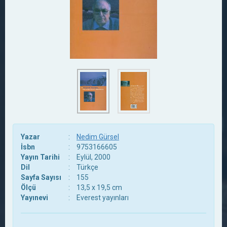
Yazar
:
Nedim Gürsel
İsbn
:
9753166605
Yayın Tarihi
:
Eylül, 2000
Dil
:
Türkçe
Sayfa Sayısı
:
155
Ölçü
:
13,5 x 19,5 cm
Yayınevi
:
Everest yayınları