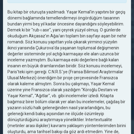
Bu kitap bir oturuşta yazılmadı. Yaşar Kemal'in yapıtını bir geçiş
dönemi bağlamında temellendirmeyi öngördüğüm tasarının
bundan yirmi beş yıl kadar öncesine dayandığını söyleyebilirim.
Demek ki bir "rub-ı asır", yani çeyrek yüzyıl olmuş. O günlerde
okuduğum Akçasaz'ın Ağa/arı toplam bin sayfayı aşan bir nehir
romandı. Söz konusu yapıttan yola çıkarak yirminci yüzyılın
ikinci yarısında Çukurova'da yaşanan toplumsal değişmenin
değerler sisteminde yol açtığı karmaşayı ele alan uzunca bir
inceleme yazmıştım. Bu karmaşa eski değerlere bağlı kalan
insanın en büyük dramlarından biridir. Söz konusu incelemeyi,
Paris'teki işim gereği. C.N.R.S.'ye (Fransa Bilimsel Araştırmalar
Ulusal Merkezi) önerdiğim bir proje çerçevesinde Fransızca
olarak kaleme almıştım. Sonra bu çalışmayı, Yaşar Kemal
üzerine yine Fransızca olarak yazdığım "Köroğlu Destanı ve
Yaşar Kemal", "Ağıtlar", vb. gibi incelemeler izledi. Kitapta
bağımsız birer bölüm olarak yer alan bu incelemeler, çağdaş bir
yazarın sözlü halk geleneğinden nasıl yararlandığını, bu
geleneği kendi bakış açısından ne ölçüde özümleyip
dönüştürdüğünü araştırmaya yöneliktiler. lntertextualite
(metinler arası ilişkiler) kavramı yaklaşım yöntemlerimden birini
oluşturdu, ama tarihsel bakışı da göz ardı etmedim. Yine de,