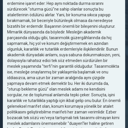
erdemine işaret eder: Hep aynı noktada durma ısrarını
sürdürecek "oturma gücü"ne sahip olanlar sonuçta bu
ataletlerinin ödülünü alırlar. Yani, bir konuma sıkıca yapışıp
bırakmamak, bir beceriyle bütünleşik olmasa da neredeyse
bizatihi bir erdemdir. Başarının önemli bir bileşenini oluşturur.
Mimarlık dünyasında da böyledir. Mesleğin akademik
parçasında olduğu gibi, tasarımcılık güzergâhlarında da hiç
sapmamak, hiç yol ve konum değiştirmemek en azından
olgunluk, kararlılık ve tutarlılık erdemleriyle ilişkilendirilir. Bunun
akademik dünyadaki anlamı, suya sabuna dokunmaksızın, yeni,
dolayısıyla rahatsız edici tek söz etmeden sürdürülen bir
meslek yaşamında "terfi"nin garantili olduğudur. Tasarımcılıkta
ise, mesleğe onaylanmış bir yaklaşımla başlamak ve onu
iddiasızca, ama uzun bir zaman aralığında aynı çizgide
yapmaya devam etmek demektir bu. Her iki durumda da,
"oturup bekleme gücü" olan meslek adamı ne kendisini
sorgular, ne de toplumsal anlamda tepki çeker. Sonuçta, işini
kararlılık ve tutarlılıkla yaptığı için ikbal gelip onu bulur. En önemli
geleneksel marifet olan, konum korumaya yönelik bir atalet
politikasını geliştirebilme marifeti her zaman verimlidir. Ezber
bozacak tek sözü ve/veya tartışmalı tek tasarımı olmayan kimi
meslek adamlarını önemsenebilir "duayen"ler haline getiren