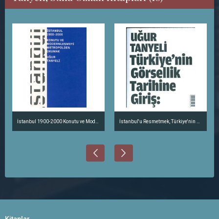
İstanbul 1900-2000 Konutu ve Modernleşmeyi Metropolden Okumak
İstanbul'u Resmetmek, Türkiye'nin Görsellik Tarihine Giriş