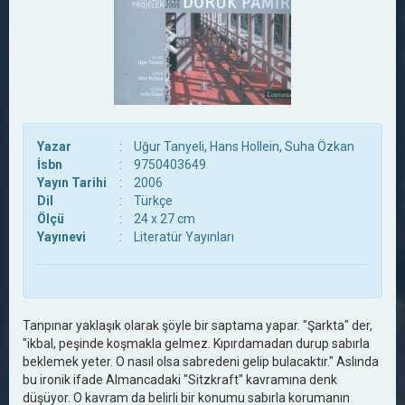
Yazar
:
Uğur Tanyeli, Hans Hollein, Suha Özkan
İsbn
:
9750403649
Yayın Tarihi
:
2006
Dil
:
Türkçe
Ölçü
:
24 x 27 cm
Yayınevi
:
Literatür Yayınları
Tanpınar yaklaşık olarak şöyle bir saptama yapar. "Şarkta" der,
"ikbal, peşinde koşmakla gelmez. Kıpırdamadan durup sabırla
beklemek yeter. O nasıl olsa sabredeni gelip bulacaktır." Aslında
bu ironik ifade Almancadaki "Sitzkraft" kavramına denk
düşüyor. O kavram da belirli bir konumu sabırla korumanın