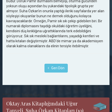
budur. Doruk Pamir durmasını bilmeyişi, oturma gücünden
yoksun oluşu açısından bu yukarıdaki tipolojik grupta yer
almıyor. Suha Özkan'ın onunla yaptığı ileriki sayfalarda yer alan
söyleşiyi okuyanlar bunun ne demek olduğunu kolayca
kavrayacaklardır. Örneğin, Pamir sık sık çekip gidebilen biri. Bir
numaralı diplomasını taşıdığı okuldaki öğretim üyeliğini,
kendisini düş kırıklığına uğrattıklarında terk edebildiğini
görüyoruz. Sık sık mesleki bağlantılarını, yaşadığı kentleri ve
hatta kıtaları değiştirmiştir. ABD'de mimar ya da akademisyen
olarak kalma olanaklarını da elinin tersiyle itebilmiştir.
Geri Dön
******Uğur Tanyeli, Suha Özkan
Oktay Aras Kitaplığındaki Uğur
Tanyeli, Suha Özkan Kitapları (10)