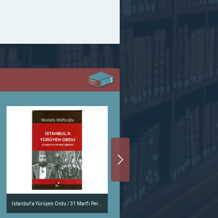
İstanbul'a Yürüyen Ordu / 31 Mart'ı Perde Arkası