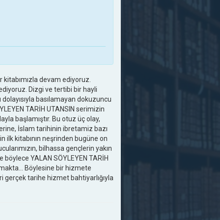
bir kitabımızla devam ediyoruz.
yoruz. Dizgi ve tertibi bir hayli
 dolayısıyla basılamayan dokuzuncu
 SÖYLEYEN TARİH UTANSIN serimizin
layla başlamıştır. Bu otuz üç olay,
rine, İslam tarihinin ibretamiz bazı
 ilk kitabının neşrinden bugüne on
ularımızın, bilhassa gençlerin yakın
pıldı ve böylece YALAN SÖYLEYEN TARİH
akta... Böylesine bir hizmete
ri gerçek tarihe hizmet bahtiyarlığıyla