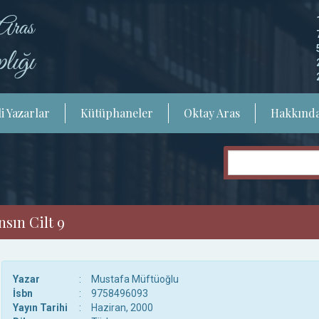
i Yazarlar
Kütüphaneler
Oktay Aras
Hakkınd
sın Cilt 9
Yazar
:
Mustafa Müftüoğlu
İsbn
:
9758496093
Yayın Tarihi
:
Haziran, 2000