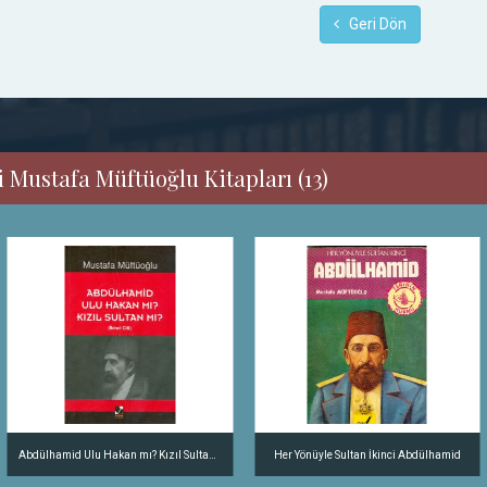
Geri Dön
 Mustafa Müftüoğlu Kitapları (13)
Abdülhamid Ulu Hakan mı? Kızıl Sultan mı? Cilt 2
Her Yönüyle Sultan İkinci Abdülhamid