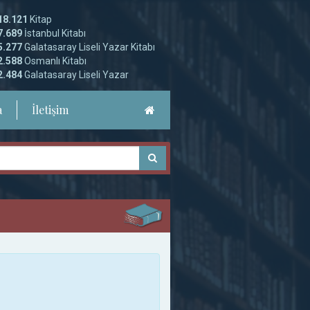
18.121
Kitap
7.689
İstanbul Kitabı
5.277
Galatasaray Liseli Yazar Kitabı
2.588
Osmanlı Kitabı
2.484
Galatasaray Liseli Yazar
a
İletişim