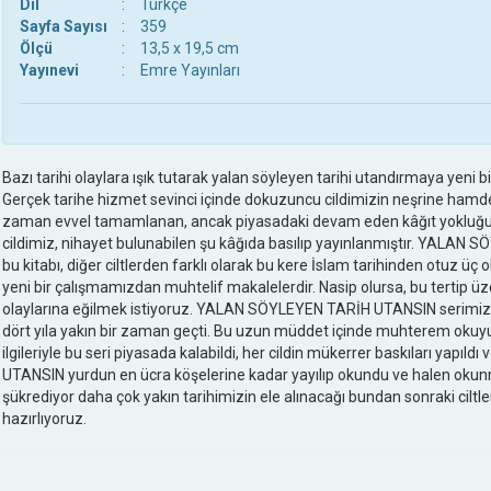
Dil
:
Türkçe
Sayfa Sayısı
:
359
Ölçü
:
13,5 x 19,5 cm
Yayınevi
:
Emre Yayınları
Bazı tarihi olaylara ışık tutarak yalan söyleyen tarihi utandırmaya yeni 
Gerçek tarihe hizmet sevinci içinde dokuzuncu cildimizin neşrine hamdedi
zaman evvel tamamlanan, ancak piyasadaki devam eden kâğıt yokluğu
cildimiz, nihayet bulunabilen şu kâğıda basılıp yayınlanmıştır. YALAN
bu kitabı, diğer ciltlerden farklı olarak bu kere İslam tarihinden otuz üç o
yeni bir çalışmamızdan muhtelif makalelerdir. Nasip olursa, bu tertip üze
olaylarına eğilmek istiyoruz. YALAN SÖYLEYEN TARİH UTANSIN serimizin
dört yıla yakın bir zaman geçti. Bu uzun müddet içinde muhterem okuyuc
ilgileriyle bu seri piyasada kalabildi, her cildin mükerrer baskıları ya
UTANSIN yurdun en ücra köşelerine kadar yayılıp okundu ve halen okunm
şükrediyor daha çok yakın tarihimizin ele alınacağı bundan sonraki ciltle
hazırlıyoruz.