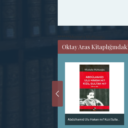
******Mustafa Müftüoğlu
Oktay Aras Kitaplığındaki
Yalan Söyleyen Tarih Utansın Cilt 7
Abdülhamid Ulu Hakan mı? Kızıl Sultan mı? Cilt 1