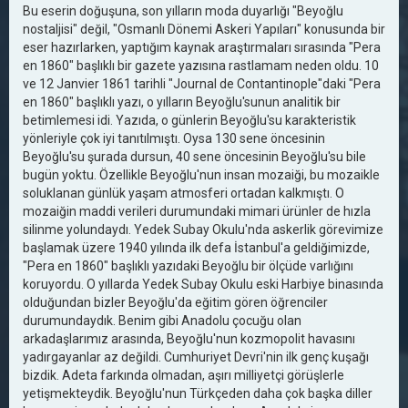
Bu eserin doğuşuna, son yılların moda duyarlığı "Beyoğlu
nostaljisi" değil, "Osmanlı Dönemi Askeri Yapıları" konusunda bir
eser hazırlarken, yaptığım kaynak araştırmaları sırasında "Pera
en 1860" başlıklı bir gazete yazısına rastlamam neden oldu. 10
ve 12 Janvier 1861 tarihli "Journal de Contantinople"daki "Pera
en 1860" başlıklı yazı, o yılların Beyoğlu'sunun analitik bir
betimlemesi idi. Yazıda, o günlerin Beyoğlu'su karakteristik
yönleriyle çok iyi tanıtılmıştı. Oysa 130 sene öncesinin
Beyoğlu'su şurada dursun, 40 sene öncesinin Beyoğlu'su bile
bugün yoktu. Özellikle Beyoğlu'nun insan mozaiği, bu mozaikle
soluklanan günlük yaşam atmosferi ortadan kalkmıştı. O
mozaiğin maddi verileri durumundaki mimari ürünler de hızla
silinme yolundaydı. Yedek Subay Okulu'nda askerlik görevimize
başlamak üzere 1940 yılında ilk defa İstanbul'a geldiğimizde,
"Pera en 1860" başlıklı yazıdaki Beyoğlu bir ölçüde varlığını
koruyordu. O yıllarda Yedek Subay Okulu eski Harbiye binasında
olduğundan bizler Beyoğlu'da eğitim gören öğrenciler
durumundaydık. Benim gibi Anadolu çocuğu olan
arkadaşlarımız arasında, Beyoğlu'nun kozmopolit havasını
yadırgayanlar az değildi. Cumhuriyet Devri'nin ilk genç kuşağı
bizdik. Adeta farkında olmadan, aşırı milliyetçi görüşlerle
yetişmekteydik. Beyoğlu'nun Türkçeden daha çok başka diller