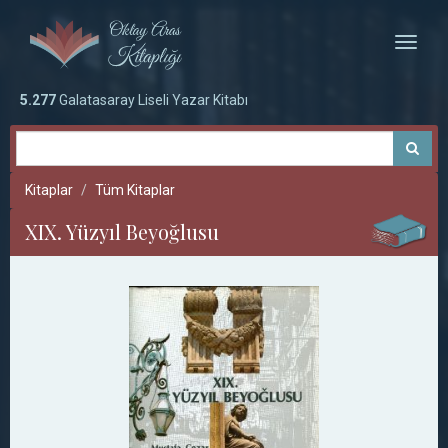
Toggle
naviga
5.277
Galatasaray Liseli Yazar Kitabı
Kitaplar
Tüm Kitaplar
XIX. Yüzyıl Beyoğlusu