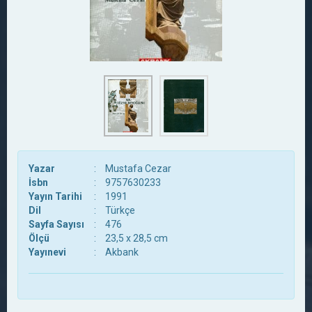
Yazar
:
Mustafa Cezar
İsbn
:
9757630233
Yayın Tarihi
:
1991
Dil
:
Türkçe
Sayfa Sayısı
:
476
Ölçü
:
23,5 x 28,5 cm
Yayınevi
:
Akbank