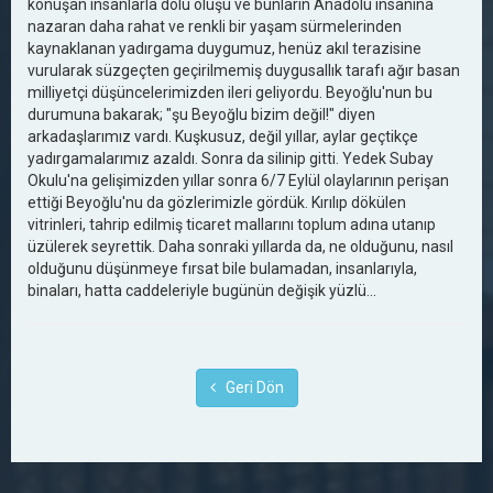
konuşan insanlarla dolu oluşu ve bunların Anadolu insanına
nazaran daha rahat ve renkli bir yaşam sürmelerinden
kaynaklanan yadırgama duygumuz, henüz akıl terazisine
vurularak süzgeçten geçirilmemiş duygusallık tarafı ağır basan
milliyetçi düşüncelerimizden ileri geliyordu. Beyoğlu'nun bu
durumuna bakarak; "şu Beyoğlu bizim değil!" diyen
arkadaşlarımız vardı. Kuşkusuz, değil yıllar, aylar geçtikçe
yadırgamalarımız azaldı. Sonra da silinip gitti. Yedek Subay
Okulu'na gelişimizden yıllar sonra 6/7 Eylül olaylarının perişan
ettiği Beyoğlu'nu da gözlerimizle gördük. Kırılıp dökülen
vitrinleri, tahrip edilmiş ticaret mallarını toplum adına utanıp
üzülerek seyrettik. Daha sonraki yıllarda da, ne olduğunu, nasıl
olduğunu düşünmeye fırsat bile bulamadan, insanlarıyla,
binaları, hatta caddeleriyle bugünün değişik yüzlü...
Geri Dön