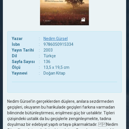
Yazar
:
Nedim Gürsel
İsbn
:
9786050915334
Yayın Tarihi
:
2003
Dil
:
Türkçe
Sayfa Sayısı
:
136
Ölçü
:
13,5 x 19,5 cm
Yayınevi
:
Doğan Kitap
Nedim Gürsel'in gerçeklerden düşlere, anılara sezdirmeden
geçişleri, okuyanın bu harikulade geçişleri farkına varmadan
bilincinde bütünleştirmesi, erişilmesi güç bir ustalıktır. Tipleri
çizişindeki ustalık da bu geçişlerle zenginleşmekte, tadına
doyulmaz bir edebiyat yapıtı ortaya çıkarmaktadır. Nedim