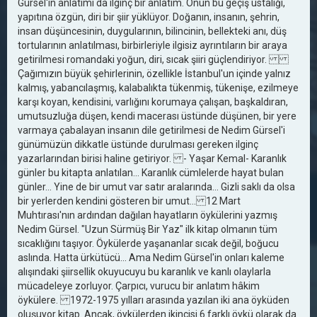
Gürsel'in anlatımı da ilginç bir anlatım. Onun bu geçiş ustalığı,
yapıtına özgün, diri bir şiir yüklüyor. Doğanın, insanın, şehrin,
insan düşüncesinin, duygularının, bilincinin, bellekteki anı, düş
tortularının anlatılması, birbirleriyle ilgisiz ayrıntıların bir araya
getirilmesi romandaki yoğun, diri, sıcak şiiri güçlendiriyor.
Çağımızın büyük şehirlerinin, özellikle İstanbul'un içinde yalnız
kalmış, yabancılaşmış, kalabalıkta tükenmiş, tükenişe, ezilmeye
karşı koyan, kendisini, varlığını korumaya çalışan, başkaldıran,
umutsuzluğa düşen, kendi macerası üstünde düşünen, bir yere
varmaya çabalayan insanın dile getirilmesi de Nedim Gürsel'i
günümüzün dikkatle üstünde durulması gereken ilginç
yazarlarından birisi haline getiriyor. - Yaşar Kemal- Karanlık
günler bu kitapta anlatılan... Karanlık cümlelerde hayat bulan
günler... Yine de bir umut var satır aralarında... Gizli saklı da olsa
bir yerlerden kendini gösteren bir umut... 12 Mart
Muhtırası'nın ardından dağılan hayatların öykülerini yazmış
Nedim Gürsel. "Uzun Sürmüş Bir Yaz" ilk kitap olmanın tüm
sıcaklığını taşıyor. Öykülerde yaşananlar sıcak değil, boğucu
aslında. Hatta ürkütücü... Ama Nedim Gürsel'in onları kaleme
alışındaki şiirsellik okuyucuyu bu karanlık ve kanlı olaylarla
mücadeleye zorluyor. Çarpıcı, vurucu bir anlatım hâkim
öykülere. 1972-1975 yılları arasında yazılan iki ana öyküden
oluşuyor kitap. Ancak, öykülerden ikincisi 6 farklı öykü olarak da