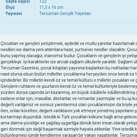
Sayfa Sayısı
:
123
Ölçü
:
11,5 x 16 cm
Yayınevi
:
Tercüman Gençlik Yayınları
Çocukları ve gençleri yetiştirmek, aydınlık ve mutlu yarınlar hazırlamak 
nesilleri ise daima yeni atılımlara hazır, yurtsever nesiller olacaktır. Çocu
bunu yapmış olacağız, inancımız budur. Çocukların ve gençlerin iyi yetişm
gerçekleşir. İyi karakterler ise ancak sağlam ülkülerle yaratılır. Sağlam ül
Tercüman Gazetesi, çocuk kitapları yayınına başlarken bu noktadan hare
nasıl olursa olsun bütün milletler çocuklarına herşeyden önce kendi öz 
içindedirler. Bir milletin kendi öz ve temel kültürü o milletin çocukları ve g
Gençlerin ruhlarını ve şuurlarını kendi öz ve temel kültürleriyle beslem
yüzden dünya çapında ün kazanmış, en büyük ödüllerle ödüllendirilmiş yaz
sadece onlar için, masallar, destanlar ve romanlar yazmışlar ve bu işi kut
değerli varlığımız ve sonsuz yarınlarımız olan çocuklarımızın da böyle yet
iten, onları körelten, değerli varlıklarını yok etmeye yönelmiş yayınların ş
kurtarmayı düşündük. İstedik ki Türk çocukları köküne bağlı ama gelece
ama daima yüceliğe ve çağdaş uygarlığa dönük birer insan olarak yetişsi
geri dönmek için değil başarmak azmiyle hayata atılsınlar. Yine istedik ki,
bütünleşmesi içinde kendilerine yaraşan bir vakarı yaşatsınlar. Tercüma