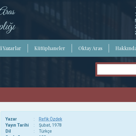
i Yazarlar
Kütüphaneler
Oktay Aras
Hakkınd
Yazar
:
Refik Özdek
Yayın Tarihi
:
Şubat, 1978
Dil
:
Türkçe