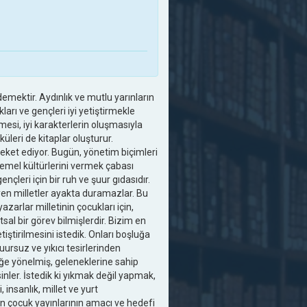
demektir. Aydınlık ve mutlu yarınların
kları ve gençleri iyi yetiştirmekle
esi, iyi karakterlerin oluşmasıyla
küleri de kitaplar oluşturur.
ket ediyor. Bugün, yönetim biçimleri
temel kültürlerini vermek çabası
ençleri için bir ruh ve şuur gıdasıdır.
eyen milletler ayakta duramazlar. Bu
arlar milletinin çocukları için,
sal bir görev bilmişlerdir. Bizim en
iştirilmesini istedik. Onları boşluğa
uursuz ve yıkıcı tesirlerinden
ğe yönelmiş, geleneklerine sahip
nler. İstedik ki yıkmak değil yapmak,
 insanlık, millet ve yurt
n çocuk yayınlarının amacı ve hedefi