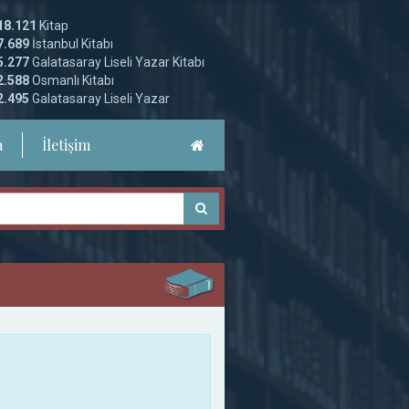
18.121
Kitap
7.689
İstanbul Kitabı
5.277
Galatasaray Liseli Yazar Kitabı
2.588
Osmanlı Kitabı
2.495
Galatasaray Liseli Yazar
a
İletişim