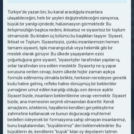
Türkiye'de yazan biri, bu kanal aracılığıyla insanlara
ulaşabileceğini, hele bir şeyleri değiştirebileceğini sanıyorsa,
büyük bir yanılgı içindedir, halüsinasyon görmektedir. Bu
iletişimsizliğin başlıca nedeni, iktisatsız ve siyasetsiz bir toplum
olmamızdır. Bu kitabın üç bölümü bu başlıkları taşıyor: Siyaset,
İktisat ve Toplum. Siyasetsiziz, çünkü insanlarımızın hemen
tamamı siyaseti, tıpkı marangozluk veya hekimlik gibi bir
meslek olarak görüyor. Bu ülkede yaşayanların ezici
çoğunluğuna göre siyaset, "siyasetçiler tarafından yapılan iş,
onlar tarafından icra edilen meslektir. Siyasetçi ne iş yapar
sorusuna verilen cevap, bizim ülkede hiçbir zaman açıkça
formüle edilmemiş olmakla birlikte, herkesin neredeyse genetik
kodu haline gelmiş, refleks haline dönüşmüş bir beklentiler
yumağının umut edilen karşılığı olduğu son derece açıktır.
Siyaset bizde, insanların beklentilerine cevap vermektir. Siyaset
bizde, ana memesinin seçimli olmasından ibarettir. Kendi
amaçlarını, isteklerini, hayallerini kendileri gerçekleştirme
zahmetine katlanacak ve bunun doğuracağı muhtemel
bedelleri ödeyecek bir formasyona sahip olmayan insanlarımız,
bunu başkalarından, "büyüklerimiz" den beklemektedirler. Bu
büyüklerin de, kendilerini "büyük" kılan oy depolarım tatmin