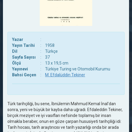
Yazar
:
Yayın Tarihi
:
1958
Dil
:
Türkçe
Sayfa Sayısı
:
37
Ölçü
:
13 x 19,5 cm
Yayınevi
:
Türkiye Turing ve Otomobil Kurumu
Bahsi Geçen
:
M. Efdalüddin Tekiner
Türk tarihçiliği, bu sene, İbnülemin Mahmud Kemal İnal'dan
sonra, yeni ve büyük bir kayba daha uğradı. Efdaleddin Tekiner,
birçok meziyet ve iyi vasıfları nefsinde toplamış bir insan
olmakla beraber, onun en göze çarpan hususiyeti tarihçiliği idi:
Tarih hocası, tarih araştırıcısı ve tarih yazarlığı onda bir arada