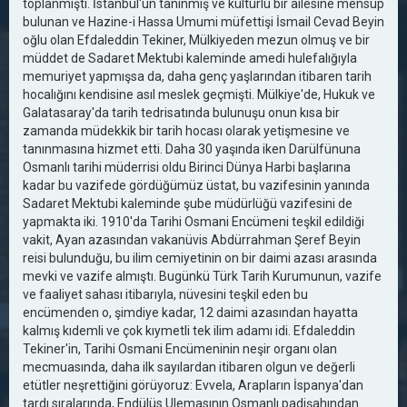
toplanmıştı. İstanbul'un tanınmış ve kültürlü bir ailesine mensup
bulunan ve Hazine-i Hassa Umumi müfettişi İsmail Cevad Beyin
oğlu olan Efdaleddin Tekiner, Mülkiyeden mezun olmuş ve bir
müddet de Sadaret Mektubi kaleminde amedi hulefalığıyla
memuriyet yapmışsa da, daha genç yaşlarından itibaren tarih
hocalığını kendisine asıl meslek geçmişti. Mülkiye'de, Hukuk ve
Galatasaray'da tarih tedrisatında bulunuşu onun kısa bir
zamanda müdekkik bir tarih hocası olarak yetişmesine ve
tanınmasına hizmet etti. Daha 30 yaşında iken Darülfünuna
Osmanlı tarihi müderrisi oldu Birinci Dünya Harbi başlarına
kadar bu vazifede gördüğümüz üstat, bu vazifesinin yanında
Sadaret Mektubi kaleminde şube müdürlüğü vazifesini de
yapmakta iki. 1910'da Tarihi Osmani Encümeni teşkil edildiği
vakit, Ayan azasından vakanüvis Abdürrahman Şeref Beyin
reisi bulunduğu, bu ilim cemiyetinin on bir daimi azası arasında
mevki ve vazife almıştı. Bugünkü Türk Tarih Kurumunun, vazife
ve faaliyet sahası itibarıyla, nüvesini teşkil eden bu
encümenden o, şimdiye kadar, 12 daimi azasından hayatta
kalmış kıdemli ve çok kıymetli tek ilim adamı idi. Efdaleddin
Tekiner'in, Tarihi Osmani Encümeninin neşir organı olan
mecmuasında, daha ilk sayılardan itibaren olgun ve değerli
etütler neşrettiğini görüyoruz: Evvela, Arapların İspanya'dan
tardı sıralarında, Endülüs Ulemasının Osmanlı padişahından