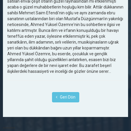
satılan envai çeşit otların güzel rayihasından mı etkilenmişti
acaba o güzel muhabbetlerin hoşluğu kim bilir. Attâr dükkanının
sahibi Mehmet Saim Efendi'nin oğlu ve aynı zamanda ebru
sanatının ustalarından biri olan Mustafa Düzgünman'ın yakınlığı
neticesinde, Ahmed Yüksel Özemre'nin bu sohbetlere ilgisi ve
katılımı artmıştır. Bunca ilim ve irfanın konuşulduğu bir havayı
teneffüs eden yazar, öylesine etkilenmiştir ki, pek çok
sanatkârın, ilim adamının, sırlı velilerin, musikişinasların uğrak
yeri olan bu dükkândan bağını uzun yıllar koparmamıştır.
Ahmed Yüksel Özemre, bu eserde, çocukluk ve gençlik
yıllarında şahit olduğu güzellikleri anlatırken, esasen bizi biz
yapan değerlere de bir nevi işaret eder. Bu zarafet beşerî
ilişkilerdeki hassasiyeti ve inceliği de gözler önüne serer…
Geri Dön
******