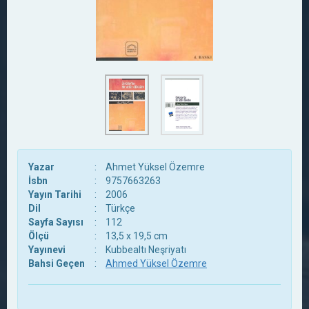
Yazar
:
Ahmet Yüksel Özemre
İsbn
:
9757663263
Yayın Tarihi
:
2006
Dil
:
Türkçe
Sayfa Sayısı
:
112
Ölçü
:
13,5 x 19,5 cm
Yayınevi
:
Kubbealtı Neşriyatı
Bahsi Geçen
:
Ahmed Yüksel Özemre