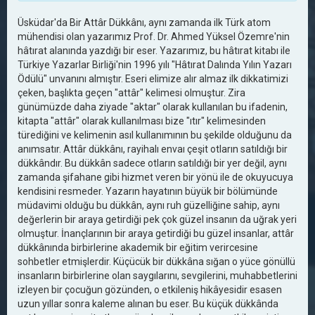
Üsküdar'da Bir Attâr Dükkânı, aynı zamanda ilk Türk atom
mühendisi olan yazarımız Prof. Dr. Ahmed Yüksel Özemre'nin
hâtırat alanında yazdığı bir eser. Yazarımız, bu hâtırat kitabı ile
Türkiye Yazarlar Birliği'nin 1996 yılı "Hâtırat Dalında Yılın Yazarı
Ödülü" unvanını almıştır. Eseri elimize alır almaz ilk dikkatimizi
çeken, başlıkta geçen "attâr" kelimesi olmuştur. Zira
günümüzde daha ziyade "aktar" olarak kullanılan bu ifadenin,
kitapta "attâr" olarak kullanılması bize "ıtır" kelimesinden
türediğini ve kelimenin asıl kullanımının bu şekilde olduğunu da
anımsatır. Attâr dükkânı, rayihalı envaı çeşit otların satıldığı bir
dükkândır. Bu dükkân sadece otların satıldığı bir yer değil, aynı
zamanda şifahane gibi hizmet veren bir yönü ile de okuyucuya
kendisini resmeder. Yazarın hayatının büyük bir bölümünde
müdavimi olduğu bu dükkân, aynı ruh güzelliğine sahip, aynı
değerlerin bir araya getirdiği pek çok güzel insanın da uğrak yeri
olmuştur. İnançlarının bir araya getirdiği bu güzel insanlar, attâr
dükkânında birbirlerine akademik bir eğitim verircesine
sohbetler etmişlerdir. Küçücük bir dükkâna sığan o yüce gönüllü
insanların birbirlerine olan saygılarını, sevgilerini, muhabbetlerini
izleyen bir çocuğun gözünden, o etkileniş hikâyesidir esasen
uzun yıllar sonra kaleme alınan bu eser. Bu küçük dükkânda