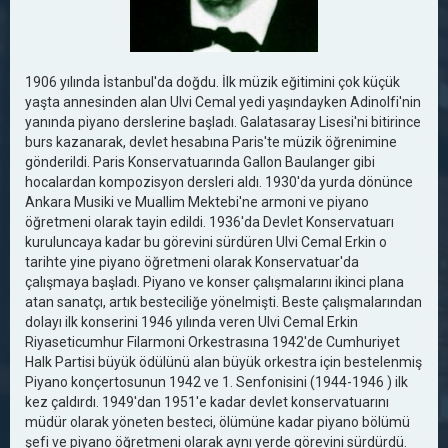
1906 yılında İstanbul'da doğdu. İlk müzik eğitimini çok küçük
yaşta annesinden alan Ulvi Cemal yedi yaşındayken Adinolfi'nin
yanında piyano derslerine başladı. Galatasaray Lisesi'ni bitirince
burs kazanarak, devlet hesabına Paris'te müzik öğrenimine
gönderildi. Paris Konservatuarında Gallon Baulanger gibi
hocalardan kompozisyon dersleri aldı. 1930'da yurda dönünce
Ankara Musiki ve Muallim Mektebi'ne armoni ve piyano
öğretmeni olarak tayin edildi. 1936'da Devlet Konservatuarı
kuruluncaya kadar bu görevini sürdüren Ulvi Cemal Erkin o
tarihte yine piyano öğretmeni olarak Konservatuar'da
çalışmaya başladı. Piyano ve konser çalışmalarını ikinci plana
atan sanatçı, artık besteciliğe yönelmişti. Beste çalışmalarından
dolayı ilk konserini 1946 yılında veren Ulvi Cemal Erkin
Riyaseticumhur Filarmoni Orkestrasına 1942'de Cumhuriyet
Halk Partisi büyük ödülünü alan büyük orkestra için bestelenmiş
Piyano konçertosunun 1942 ve 1. Senfonisini (1944-1946 ) ilk
kez çaldırdı. 1949'dan 1951'e kadar devlet konservatuarını
müdür olarak yöneten besteci, ölümüne kadar piyano bölümü
şefi ve piyano öğretmeni olarak aynı yerde görevini sürdürdü.