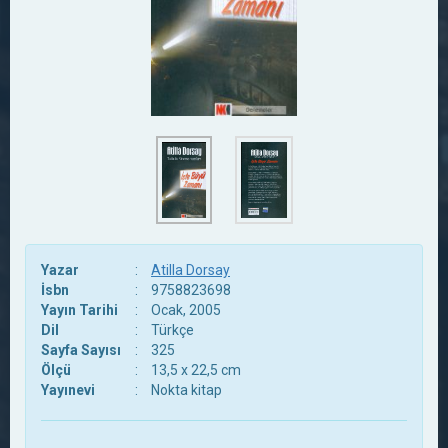
Yazar
:
Atilla Dorsay
İsbn
:
9758823698
Yayın Tarihi
:
Ocak, 2005
Dil
:
Türkçe
Sayfa Sayısı
:
325
Ölçü
:
13,5 x 22,5 cm
Yayınevi
:
Nokta kitap