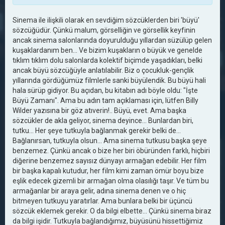
Sinema ile ilişkili olarak en sevdiğim sözcüklerden biri 'büyü'
sözcüğüdür. Çünkü malum, görselliğin ve görsellik keyfinin
ancak sinema salonlarında doyurulduğu yıllardan süzülüp gelen
kuşaklardanım ben... Ve bizim kuşakların o büyük ve genelde
tıklım tıklım dolu salonlarda kolektif biçimde yaşadıkları, belki
ancak büyü sözcüğüyle anlatılabilir. Biz o çocukluk-gençlik
yıllarında gördüğümüz filmlerle sanki büyülendik. Bu büyü hali
hala sürüp gidiyor. Bu açıdan, bu kitabın adı böyle oldu: "İşte
Büyü Zamanı". Ama bu adın tam açıklaması için, lütfen Billy
Wilder yazısına bir göz atıverin!.. Büyü, evet. Ama başka
sözcükler de akla geliyor, sinema deyince... Bunlardan biri,
tutku... Her şeye tutkuyla bağlanmak gerekir belki de...
Bağlanırsan, tutkuyla olsun... Ama sinema tutkusu başka şeye
benzemez. Çünkü ancak o bize her biri öbüründen farklı, hiçbiri
diğerine benzemez sayısız dünyayı armağan edebilir. Her film
bir başka kapalı kutudur, her film kimi zaman ömür boyu bize
eşlik edecek gizemli bir armağan olma olasılığı taşır. Ve tüm bu
armağanlar bir araya gelir, adına sinema denen ve o hiç
bitmeyen tutkuyu yaratırlar. Ama bunlara belki bir üçüncü
sözcük eklemek gerekir. O da bilgi elbette... Çünkü sinema biraz
da bilgi işidir. Tutkuyla bağlandığımız, büyüsünü hissettiğimiz