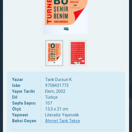
Yazar
:
Tarık Dursun K.
İsbn
:
9758431773
Yayın Tarihi
:
Ekim, 2002
Dil
:
Türkçe
Sayfa Sayısı
:
107
Ölçü
:
13,5 x 21 cm
Yayınevi
:
Literatür Yayıncılık
Bahsi Geçen
:
Ahmet Tarık Tekçe