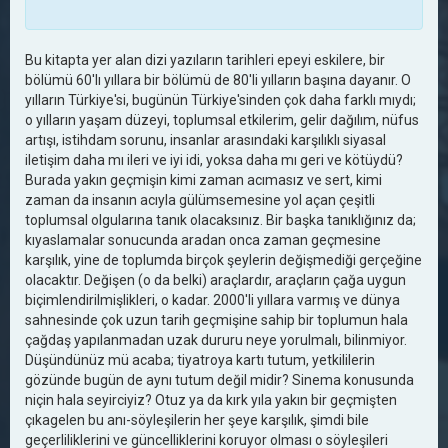
Bu kitapta yer alan dizi yazıların tarihleri epeyi eskilere, bir
bölümü 60'lı yıllara bir bölümü de 80'li yılların başına dayanır. O
yılların Türkiye'si, bugünün Türkiye'sinden çok daha farklı mıydı;
o yılların yaşam düzeyi, toplumsal etkilerim, gelir dağılım, nüfus
artışı, istihdam sorunu, insanlar arasındaki karşılıklı siyasal
iletişim daha mı ileri ve iyi idi, yoksa daha mı geri ve kötüydü?
Burada yakın geçmişin kimi zaman acımasız ve sert, kimi
zaman da insanın acıyla gülümsemesine yol açan çeşitli
toplumsal olgularına tanık olacaksınız. Bir başka tanıklığınız da;
kıyaslamalar sonucunda aradan onca zaman geçmesine
karşılık, yine de toplumda birçok şeylerin değişmediği gerçeğine
olacaktır. Değişen (o da belki) araçlardır, araçların çağa uygun
biçimlendirilmişlikleri, o kadar. 2000'li yıllara varmış ve dünya
sahnesinde çok uzun tarih geçmişine sahip bir toplumun hala
çağdaş yapılanmadan uzak dururu neye yorulmalı, bilinmiyor.
Düşündünüz mü acaba; tiyatroya kartı tutum, yetkililerin
gözünde bugün de aynı tutum değil midir? Sinema konusunda
niçin hala seyirciyiz? Otuz ya da kırk yıla yakın bir geçmişten
çıkagelen bu anı-söyleşilerin her şeye karşılık, şimdi bile
geçerliliklerini ve güncelliklerini koruyor olması o söyleşileri