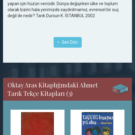
yapan için hüzün vericidir. Dünya değişirken ülke ve toplum
olarak bizim hala yerimizde saydırılmamız, evrensel bir suç
değil de nedir? Tarık Dursun K. İSTANBUL 2002
Geri Dön
******
Oktay Aras Kitaplığındaki Ahmet
Tarık Tekçe Kitapları (3)