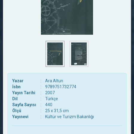
Yazar
:
Ara Altun
İsbn
:
9789751732774
Yayın Tarihi
:
2007
Dil
:
Türkçe
Sayfa Sayısı
:
440
Ölçü
:
25 x 31,5 cm
Yayınevi
:
Kültür ve Turizm Bakanlığı