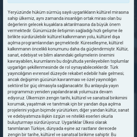
Yeryüzünde hüküm sürmüş sayılı uygarlıkların kültürel mirasına
sahip ülkemiz, aynı zamanda insanlığın ortak mirası olan bu
değerlerin gelecek kuşaklara aktarılmasına da büyük önem
vermektedir. Günümüzde iletişimin sağladığı hızlı gelişme ile
birlikte sürdürülebilir kültürel kalkınmanın yolu, kültürel dışa
açılma programlarından geçmektedir. Küreselleşme, kültürel
kalkınmanın öncelikli konumunu daha da güçlendirmiştir. Kültür,
sanat, edebiyat ve bilim alanındaki gelişmelerin önemini
kavrayabilen, kurumlarını bu doğrultuda yenileyebilen toplumlar
uygarlığın şekillenmesinde de rol oynayabileceklerdir. Türk
yayıncılığının evrensel düzeyde rekabet edebilir hale gelmesi;
ancak değişimin gücünün kavranması ve özel yayıncılığın
sektörel bir güç olmasıyla sağlanacaktır. Bu anlayışla yayın
programımızı yeniden yapılandırarak yolumuza devam
ediyoruz. Ülkemizin zengin tarihi, kültürel ve sanatsal birikimini
korumak, yaşatmak ve tanıtmak için bir yandan dışa açılma
projelerini yoğun biçimde yürütürken; diğer yandan kültür, sanat
ve edebiyatımıza ilişkin özgün ve nitelikli eserleri okurla
buluşturmayı sürdürüyoruz. Uygarlıklar Ülkesi olarak
tanımlanan Türkiye, dünyada eşine az rastlanır derecede
zengin bir tarihe, kültürel ve sanatsal birikime sahiptir. Bu