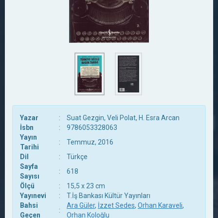
Yazar
:
Suat Gezgin, Veli Polat, H. Esra Arcan
İsbn
:
9786053328063
Yayın
:
Temmuz, 2016
Tarihi
Dil
:
Türkçe
Sayfa
:
618
Sayısı
Ölçü
:
15,5 x 23 cm
Yayınevi
:
T.İş Bankası Kültür Yayınları
Bahsi
Ara Güler
,
İzzet Sedes
,
Orhan Karaveli
,
:
Geçen
Orhan Koloğlu