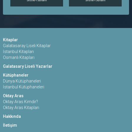
Silsile-i Sultani
Silsile-i Sultani
Kitaplar
Galatasaray Liseli Kitaplar
İstanbul Kitapları
Osmanlı Kitapları
Galatasary Liseli Yazarlar
Kütüphaneler
Dünya Kütüphaneleri
İstanbul Kütüphaneleri
Oktay Aras
Oktay Aras Kimdir?
Oktay Aras Kitapları
Hakkında
İletişim