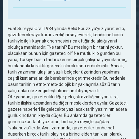
Fuat Süreyya Oral 1934 yılında Velid Ebüzziya’yı ziyaret edip,
gazeteci olmaya karar verdiğini söyleyerek, kendisine basın
tarihiyle ilgili kaynak önermesini rica ettiğinde aldığı yanıt
oldukça manidardır: “Ne tarihi? Bu mesleğin bir tarihi yoktur,
olacaksan bunun için gazeteci ol.” Ne mutlu ki o günden bu
yana, Türkiye basın tarihi üzerine birçok çalışma yayımlanmış,
bu alandaki kuraklık göreceli olarak sona erdirilmiştir. Ancak,
tarih yazımının ulaşılan yazılı belgeler üzerinden yapılması
çeşitli kısıtlamaları da beraberinde getirmektedir. Bu nedenle
basın tarihinin etno-meto-dolojik bir yaklaşımla sözlü tarih
çalışmaları ile zenginleştirilmesine ihtiyaç vardır.
Öte yandan, gazetecilik diğer pek çok özelliğinin yanı sıra,
tarihle ilişkisi açısından da diğer mesleklerden ayrılır. Gazeteci,
gazete haberleri ile gelecekte yazılacak tarih yazımının adeta
günlük notlarını kayda düşer. Bu anlamda gazeteciler
günümüzün tarih yazıcıları, bir başka deyişle çağdaş
“vakanüvis”lerdir. Aynı zamanda, gazeteciler tarihe not
düşerken birçok tarihi olayın da birinci elden tanıkları olarak