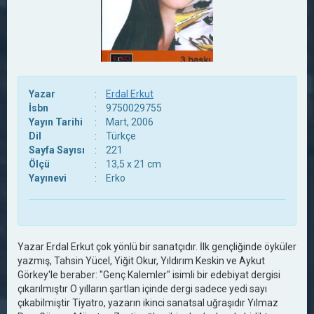
Yazar
:
Erdal Erkut
İsbn
:
9750029755
Yayın Tarihi
:
Mart, 2006
Dil
:
Türkçe
Sayfa Sayısı
:
221
Ölçü
:
13,5 x 21 cm
Yayınevi
:
Erko
Yazar Erdal Erkut çok yönlü bir sanatçıdır. İlk gençliğinde öyküler
yazmış, Tahsin Yücel, Yiğit Okur, Yıldırım Keskin ve Aykut
Görkey'le beraber: "Genç Kalemler" isimli bir edebiyat dergisi
çıkarılmıştır O yılların şartlan içinde dergi sadece yedi sayı
çıkabilmiştir Tiyatro, yazarın ikinci sanatsal uğraşıdır Yılmaz