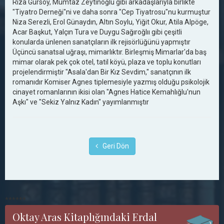
Rıza Gürsoy, Mümtaz Zeytinoğlu gibi arkadaşlarıyla birlikte
"Tiyatro Derneği"ni ve daha sonra "Cep Tiyatrosu"nu kurmuştur
Niza Serezli, Erol Günaydın, Altın Soylu, Yiğit Okur, Atila Alpöge,
Acar Başkut, Yalçın Tura ve Duygu Sağıroğlıı gibi çeşitli
konularda ünlenen sanatçıların ilk rejisörlüğünü yapmıştır
Üçüncü sanatsal uğraşı, mimarlıktır. Birleşmiş Mimarlar'da baş
mimar olarak pek çok otel, tatil köyü, plaza ve toplu konutları
projelendirmiştir "Asala'dan Bir Kız Sevdim," sanatçının ilk
romanıdır Komiser Agnes tiplemesiyle yazmış olduğu psikolojik
cinayet romanlarının ikisi olan "Agnes Hatice Kemahlığlu'nun
Aşkı" ve "Sekiz Yalnız Kadın" yayımlanmıştır
Geri Dön
******
Oktay Aras Kitaplığındaki Erdal