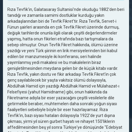
Rıza Tevfik'in, Galatasaray Sultanisi'nde okuduğu 1882'den beri
tanıdığı ve zamanla samimi dostluklar kurduğu yakın
arkadaşlarından biri de Tevfik Fikret'tir. Rıza Tevfik, Servet-i
Fünun şairleri arasında en çok Tevfik Fikret üzerinde durmuş,
değişik tarihlerde onunla ilgili olarak çeşitli değerlendirmeler
yapmış, hatta onun fikirleri etrafında bazı tartışmalara da
sebep olmuştur. Onun Tevfik Fikret hakkında, ölümü üzerine
yazdığı ve yeni Türk şiirinin en lirik mersiyelerinden biri kabul
edilen bir manzumesiyle iki konferansı, seri halinde
yayımlanmış yedi makalesi ve bu makalelerin biraz
genişletilmesinden meydana gelen bir de küçük kitabı vardır.
Rıza Tevfik, yakın dostu ve fikir arkadaşı Tevfik Fikret'in çok
genç sayılabilecek bir yaşta vakitsiz ölümü dolayısıyla,
Abdülhak Hamid için yazdığı Abdülhak Hamid ve Mülahazat-ı
Felsefiyesi (yahut Hamidname) gibi, onun hakkında da
Fikretname adıyla bir eser yazacağını çeşitli vesilelerle dile
getirmekle beraber, muhtemelen daha sonraki yoğun siyası
faaliyetleri sebebiyle böyle bir eser hazırlayamaz. Rıza
Tevfik'in, bazı siyası hataları dolayısıyla 1922'de yurt dışına
çıkması, yirmi yıl süren gurbet hayatı ve nihayet 150'liklerin
affedilmesinden beş yıl sonra Türkiye'ye dönüşünde "Edebiyat