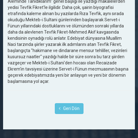
Aleminde Tanıdıklarım" genel başlığı ile yazdığı makalelerden
yedisi Tevfik Fikret'le ilgilidir. Daha çok, şairin biyografisi
etrafında kaleme alınan bu yazılarda Rıza Tevfik, aynı sırada
okuduğu Mekteb-i Sultani günlerinden başlayarak Servet-i
Fünun yıllarındaki dostluklarını ve ölümünden sonraki yıllarda
daha da alevlenen Tevfik Fikret-Mehmed Akif kavgasında
kendisinin oynadığı rolü anlatır. Edebiyat dünyasına Muallim
Naci tarzında şiirler yazarak ilk adımlarını atan Tevfik Fikret,
başlangıçta "hakimane ve dindarane mensur tehliller, vezinleri
kusursuz naatler" yazdığı halde bir süre sonra bu tarz şiirden
vazgeçer ve Mekteb-i Sultani'den hocası olan Recaizade
Ekrem'in tavsiyesi üzerine Servet-i Fünun mecmuasının başına
geçerek edebiyatımızda yeni bir anlayışın ve yeni bir dönemin
başlamasına yol açar.
Geri Dön