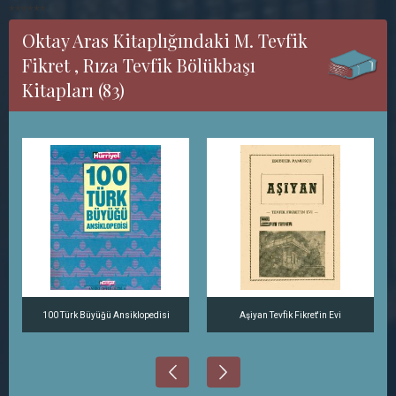
******
Oktay Aras Kitaplığındaki M. Tevfik
Fikret , Rıza Tevfik Bölükbaşı
Kitapları (83)
100 Türk Büyüğü Ansiklopedisi
Aşiyan Tevfik Fikret'in Evi