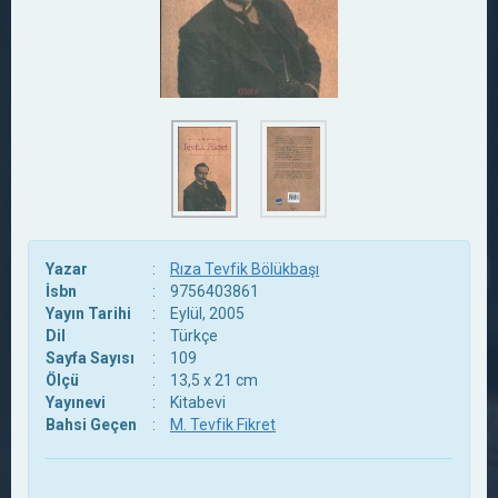
Yazar
:
Rıza Tevfik Bölükbaşı
İsbn
:
9756403861
Yayın Tarihi
:
Eylül, 2005
Dil
:
Türkçe
Sayfa Sayısı
:
109
Ölçü
:
13,5 x 21 cm
Yayınevi
:
Kitabevi
Bahsi Geçen
:
M. Tevfik Fikret