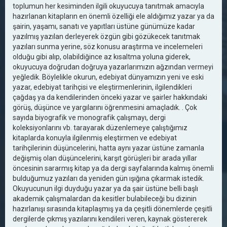
toplumun her kesiminden ilgili okuyucuya tanıtmak amacıyla
hazırlanan kitapların en önemli özelliği ele aldığımız yazar ya da
şairin, yaşamı, sanatı ve yapıtları üstüne günümüze kadar
yazılmış yazılan derleyerek özgün gibi gözükecek tanıtmak
yazıları sunma yerine, söz konusu araştırma ve incelemeleri
olduğu gibi alıp, olabildiğince az kısaltma yoluna giderek,
okuyucuya doğrudan doğruya yazarlarımızın ağzından vermeyi
yeğledik. Böylelikle okurun, edebiyat dünyamızın yeni ve eski
yazar, edebiyat tarihçisi ve eleştirmenlerinin, ilgilendikleri
çağdaş ya da kendilerinden önceki yazar ve şairler hakkındaki
görüş, düşünce ve yargılarını öğrenmesini amaçladık. . Çok
sayıda biyografik ve monografik çalışmayı, dergi
koleksiyonlarını vb. tarayarak düzenlemeye çalıştığımız
kitaplarda konuyla ilgilenmiş eleştirmen ve edebiyat
tarihçilerinin düşüncelerini, hatta aynı yazar üstüne zamanla
değişmiş olan düşüncelerini, karşıt görüşleri bir arada yıllar
öncesinin sararmış kitap ya da dergi sayfalarında kalmış önemli
bulduğumuz yazıları da yeniden gün ışığına çıkarmak istedik.
Okuyucunun ilgi duyduğu yazar ya da şair üstüne belli başlı
akademik çalışmalardan da kesitler bulabileceği bu dizinin
hazırlanışı sırasında kitaplaşmış ya da çeşitli dönemlerde çeşitli
dergilerde çıkmış yazılarını kendileri veren, kaynak göstererek