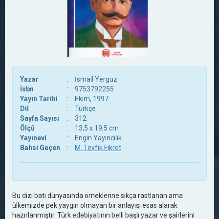
Yazar
:
İsmail Yerguz
İsbn
:
9753792255
Yayın Tarihi
:
Ekim, 1997
Dil
:
Türkçe
Sayfa Sayısı
:
312
Ölçü
:
13,5 x 19,5 cm
Yayınevi
:
Engin Yayıncılık
Bahsi Geçen
:
M. Tevfik Fikret
Bu dizi batı dünyasında örneklerine sıkça rastlanan ama
ülkemizde pek yaygın olmayan bir anlayışı esas alarak
hazırlanmıştır. Türk edebiyatının belli başlı yazar ve şairlerini