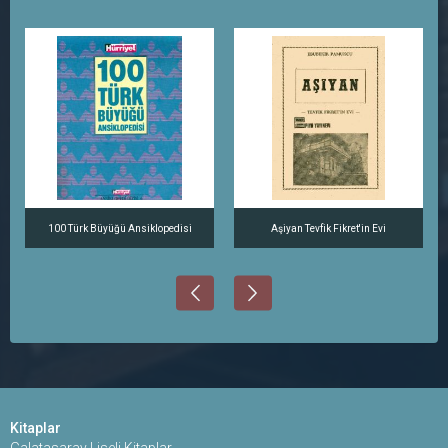
100 Türk Büyüğü Ansiklopedisi
Aşiyan Tevfik Fikret'in Evi
Kitaplar