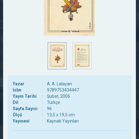
Yazar
:
A. A. Lalayan
İsbn
:
9789753434447
Yayın Tarihi
:
Şubat, 2006
Dil
:
Türkçe
Sayfa Sayısı
:
96
Ölçü
:
13,5 x 19,5 cm
Yayınevi
:
Kaynak Yayınları