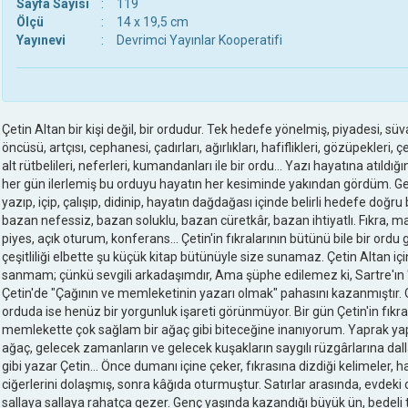
Sayfa Sayısı
:
119
Ölçü
:
14 x 19,5 cm
Yayınevi
:
Devrimci Yayınlar Kooperatifi
Çetin Altan bir kişi değil, bir ordudur. Tek hedefe yönelmiş, piyadesi, süvar
öncüsü, artçısı, cephanesi, çadırları, ağırlıkları, hafiflikleri, gözüpekleri, 
alt rütbelileri, neferleri, kumandanları ile bir ordu... Yazı hayatına atıl
her gün ilerlemiş bu orduyu hayatın her kesiminde yakından gördüm. G
yazıp, içip, çalışıp, didinip, hayatın dağdağası içinde belirli hedefe d
bazan nefessiz, bazan soluklu, bazan cüretkâr, bazan ihtiyatlı. Fıkra, m
piyes, açık oturum, konferans... Çetin'in fıkralarının bütünü bile bir ord
çeşitliliği elbette şu küçük kitap bütünüyle size sunamaz. Çetin Altan iç
sanmam; çünkü sevgili arkadaşımdır, Ama şüphe edilemez ki, Sartre'ın "
Çetin'de "Çağının ve memleketinin yazarı olmak" pahasını kazanmıştır. O
orduda ise henüz bir yorgunluk işareti görünmüyor. Bir gün Çetin'in fıkr
memlekette çok sağlam bir ağaç gibi biteceğine inanıyorum. Yaprak ya
ağaç, gelecek zamanların ve gelecek kuşakların saygılı rüzgârlarına dall
gibi yazar Çetin... Önce dumanı içine çeker, fıkrasına dizdiği kelimeler
ciğerlerini dolaşmış, sonra kâğıda oturmuştur. Satırlar arasında, evdeki oda
sallaya sallaya rahatça gezer. Genç yaşında kazandığı büyük ün, bedeli