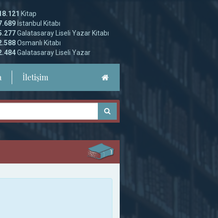
18.121
Kitap
7.689
İstanbul Kitabı
5.277
Galatasaray Liseli Yazar Kitabı
2.588
Osmanlı Kitabı
2.484
Galatasaray Liseli Yazar
a
İletişim