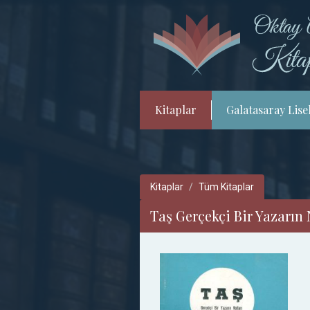
Kitaplar
Galatasaray Lisel
Kitaplar
Tüm Kitaplar
Taş Gerçekçi Bir Yazarın 