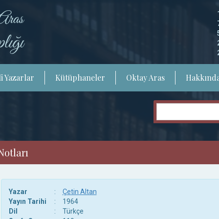
i Yazarlar
Kütüphaneler
Oktay Aras
Hakkınd
Notları
Yazar
:
Çetin Altan
Yayın Tarihi
:
1964
Dil
:
Türkçe