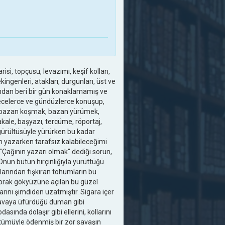
isi, topçusu, levazımı, keşif kolları,
çekingenleri, atakları, durgunları, üst ve
dığından beri bir gün konaklamamış ve
ecelerce ve gündüzlerce konuşup,
oğru bazan koşmak, bazan yürümek,
akale, başyazı, tercüme, röportaj,
u gürültüsüyle yürürken bu kadar
in yazarken tarafsız kalabileceğimi
Çağının yazarı olmak" dediği sorun,
nun bütün hırçınlığıyla yürüttüğü
alarından fışkıran tohumların bu
prak gökyüzüne açılan bu güzel
arını şimdiden uzatmıştır. Sigara içer
, havaya üfürdüğü duman gibi
sında dolaşır gibi ellerini, kollarını
 tümüyle ödenmiş bir zor savaşın