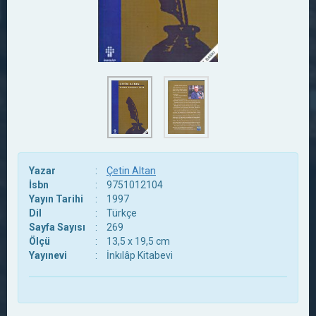
Yazar
:
Çetin Altan
İsbn
:
9751012104
Yayın Tarihi
:
1997
Dil
:
Türkçe
Sayfa Sayısı
:
269
Ölçü
:
13,5 x 19,5 cm
Yayınevi
:
İnkılâp Kitabevi