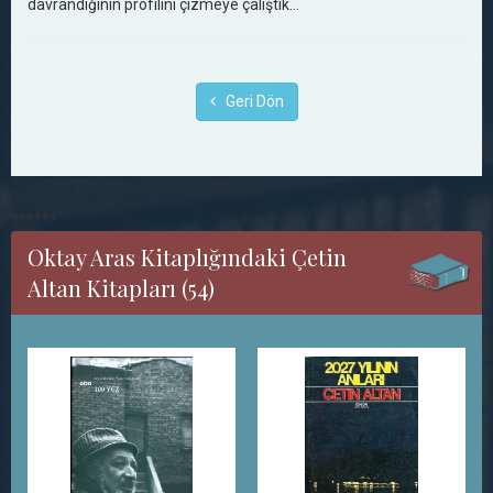
davrandığının profilini çizmeye çalıştık...
Geri Dön
******
Oktay Aras Kitaplığındaki Çetin
Altan Kitapları (54)