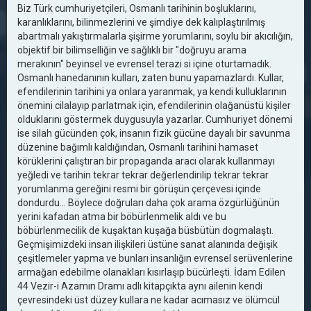
Biz Türk cumhuriyetçileri, Osmanlı tarihinin boşluklarını,
karanlıklarını, bilinmezlerini ve şimdiye dek kalıplaştırılmış
abartmalı yakıştırmalarla şişirme yorumlarını, soylu bir akıcılığın,
objektif bir bilimselliğin ve sağlıklı bir "doğruyu arama
merakının" beyinsel ve evrensel terazi si içine oturtamadık.
Osmanlı hanedanının kulları, zaten bunu yapamazlardı. Kullar,
efendilerinin tarihini ya onlara yaranmak, ya kendi kulluklarının
önemini cilalayıp parlatmak için, efendilerinin olağanüstü kişiler
olduklarını göstermek duygusuyla yazarlar. Cumhuriyet dönemi
ise silah gücünden çok, insanın fizik gücüne dayalı bir savunma
düzenine bağımlı kaldığından, Osmanlı tarihini hamaset
körüklerini çalıştıran bir propaganda aracı olarak kullanmayı
yeğledi ve tarihin tekrar tekrar değerlendirilip tekrar tekrar
yorumlanma gereğini resmi bir görüşün çerçevesi içinde
dondurdu... Böylece doğruları daha çok arama özgürlüğünün
yerini kafadan atma bir böbürlenmelik aldı ve bu
böbürlenmecilik de kuşaktan kuşağa büsbütün dogmalaştı.
Geçmişimizdeki insan ilişkileri üstüne sanat alanında değişik
çeşitlemeler yapma ve bunları insanlığın evrensel serüvenlerine
armağan edebilme olanakları kısırlaşıp bücürleşti. İdam Edilen
44 Vezir-i Azamın Dramı adlı kitapçıkta aynı ailenin kendi
çevresindeki üst düzey kullara ne kadar acımasız ve ölümcül