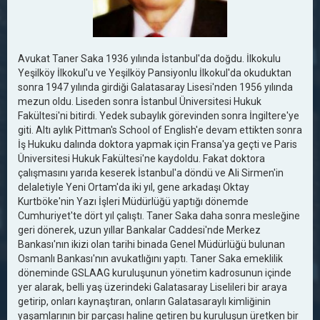
Avukat Taner Saka 1936 yılında İstanbul'da doğdu. İlkokulu
Yeşilköy İlkokul'u ve Yeşilköy Pansiyonlu İlkokul'da okuduktan
sonra 1947 yılında girdiği Galatasaray Lisesi'nden 1956 yılında
mezun oldu. Liseden sonra İstanbul Üniversitesi Hukuk
Fakültesi'ni bitirdi. Yedek subaylık görevinden sonra İngiltere'ye
giti. Altı aylık Pittman's School of English'e devam ettikten sonra
İş Hukuku dalında doktora yapmak için Fransa'ya geçti ve Paris
Üniversitesi Hukuk Fakültesi'ne kaydoldu. Fakat doktora
çalışmasını yarıda keserek İstanbul'a döndü ve Ali Sirmen'in
delaletiyle Yeni Ortam'da iki yıl, gene arkadaşı Oktay
Kurtböke'nin Yazı İşleri Müdürlüğü yaptığı dönemde
Cumhuriyet'te dört yıl çalıştı. Taner Saka daha sonra mesleğine
geri dönerek, uzun yıllar Bankalar Caddesi'nde Merkez
Bankası'nın ikizi olan tarihi binada Genel Müdürlüğü bulunan
Osmanlı Bankası'nın avukatlığını yaptı. Taner Saka emeklilik
döneminde GSLAAG kuruluşunun yönetim kadrosunun içinde
yer alarak, belli yaş üzerindeki Galatasaray Liselileri bir araya
getirip, onları kaynaştıran, onların Galatasaraylı kimliğinin
yaşamlarının bir parçası haline getiren bu kuruluşun üretken bir