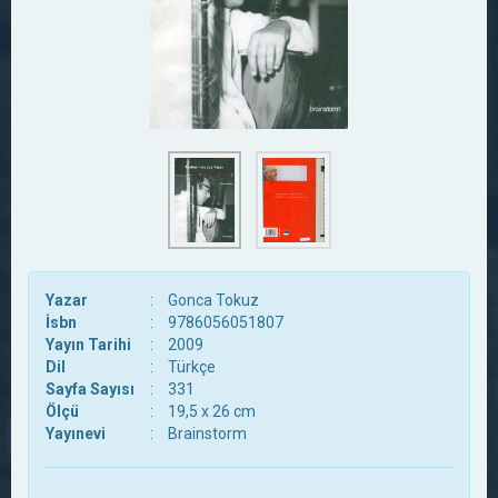
Yazar
:
Gonca Tokuz
İsbn
:
9786056051807
Yayın Tarihi
:
2009
Dil
:
Türkçe
Sayfa Sayısı
:
331
Ölçü
:
19,5 x 26 cm
Yayınevi
:
Brainstorm