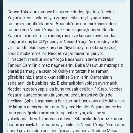
Gonca Tokuz'un uzunca bir sürede derlediği kitap, Necdet
Yaşar'ın kendi anlatımıyla zenginleştirilmiş biyografisini,
tanınmış sanatkârların ve Anadolu'nun dört bir köşesinden
tanburilerin Necdet Yaşar hakkındaki görüşlerini ve Necdet
Yaşar'ın albümlere girmemiş radyo ve konser kayıtlarından
oluşturulmuş bir CD'yi içeriyor. Necdet Yaşar'ın neredeyse 60
yıldır dostu olan büyük neyzen Niyazi Sayın'ın kitaba yazdığı
önsöz mükemmel bir Necdet Yaşar tasvirini içeriyor:
"...Necdet'in tanburunda Yorgo Bacanos'un lavta mızrabını,
Tanburî Cemil'in ölmez nağmelerini, Baba Mesut'un mızrapsız
olarak parmağıyla çıkan bir Oskiyam tarzını her zaman
görebilirsiniz. Hatta dikkat edilirse Samilerin, Osmanların
sedalarını da bulabilirsiniz. Bizler asil olan yoldan ayrılmadık.
Necdet'in zaten yapısı da buna müsait değildir..." Kitap, Necdet
Yaşar'ın sadece sanatkâr yönünü değil, insani yönünü de
inceliyor. Şahsi başarısında her zaman büyük pay atfettiği ailesi
de kitapta geniş yer bulmuş. Böylece Necdet Yaşar sadece bir
tarih yaprağı olan ömrünü kitaplaştırmıyor, ailesine ve
yakınlarına da vefa borcunu ödüyor. Kitabı okuduğunuz zaman
bugün icrasıyla bir efsane sayılabilecek Necdet Yaşar'ın nasıl bir
sanat çevresinden beslendiğini anlıyorsunuz. Sadece Mesut