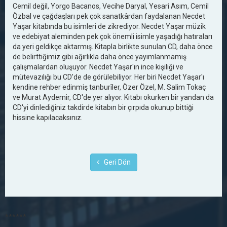
Cemil değil, Yorgo Bacanos, Vecihe Daryal, Yesari Asım, Cemil
Özbal ve çağdaşları pek çok sanatkârdan faydalanan Necdet
Yaşar kitabında bu isimleri de zikrediyor. Necdet Yaşar müzik
ve edebiyat aleminden pek çok önemli isimle yaşadığı hatıraları
da yeri geldikçe aktarmış. Kitapla birlikte sunulan CD, daha önce
de belirttiğimiz gibi ağırlıkla daha önce yayımlanmamış
çalışmalardan oluşuyor. Necdet Yaşar'ın ince kişiliği ve
mütevazılığı bu CD'de de görülebiliyor. Her biri Necdet Yaşar'ı
kendine rehber edinmiş tanburîler, Özer Özel, M. Salim Tokaç
ve Murat Aydemir, CD'de yer alıyor. Kitabı okurken bir yandan da
CD'yi dinlediğiniz takdirde kitabın bir çırpıda okunup bittiği
hissine kapılacaksınız.
Geri Dön
******