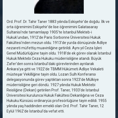
Ord. Prof. Dr. Tahir Taner 1883 yılında Eskişehir'de doğdu. İlk ve
orta öğrenimini Eskişehir'de lise öğrenimini Galatasaray
Sultanisi'nde tamamlayıp 1905'te İstanbul Mekteb-i
Hukuk'undan, 1912'de Paris Sorbonne Üniversitesi Hukuk
Fakültesi'nden mezun oldu. 1913'de yurda dönüşünde Adliye
nezareti müfettiş muavinliğine getirildi. Aynı yıl Ceza İşleri
Genel Müdürlüğüne tayin oldu. 1918'de ek görev olarak İstanbul
Hukuk Mektebi Ceza Hukuku müderrisliğine atandı. Büyük
Zafer'den sonra İstanbul'daki görevlerinden ayrılarak
Ankara'ya gitti ve 1922'de TBMM Hükümeti Adliye Vekaleti
müsteşar Vekilliğine tayin oldu. Lozan Sulh Konferansı
delegasyonunda görev yaptıktan sonra 1923'de Mülkiye
müderrisliğine geri döndü. 1927 yılında Hukuk Mektebi
Reisliğine (Dekan) getirilen Prof. Taner, 1933'de İstanbul
Üniversitesi kurulunca Hukuk Fakültesi Dekanlığına ve Ceza
Hukuku Kürsüsü ordinaryüs profesörlüğüne tayin edildi. 1955
yılında yaş haddinden emekli olan Ord. Prof. Tahir Taner, 12
Eylül 1962'de İstanbul'da vefat etti.