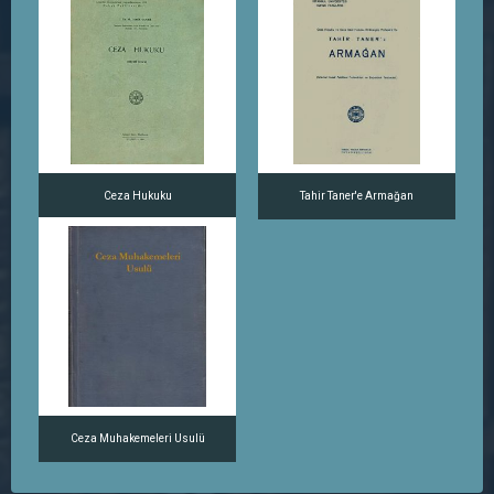
Ceza Hukuku
Tahir Taner'e Armağan
Ceza Muhakemeleri Usulü