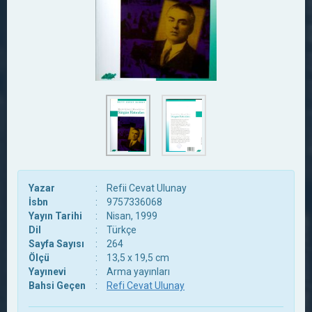
Yazar
:
Refii Cevat Ulunay
İsbn
:
9757336068
Yayın Tarihi
:
Nisan, 1999
Dil
:
Türkçe
Sayfa Sayısı
:
264
Ölçü
:
13,5 x 19,5 cm
Yayınevi
:
Arma yayınları
Bahsi Geçen
:
Refi Cevat Ulunay