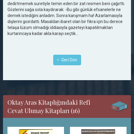
dedirtmemek suretiyle temin eden bir zat resmen beni çağırttı.
Gözlerini sağa sola kaydırarak: -Bu gibi günlük efsanelerle ne
demek istediğini anladım. Sonra karışmam ha! Azarlamasıyla
dişlerini gıcırdattı. Masaldan ibaret olan bir fıkra için bu derece
telaşa lüzum olmadığı iddiasıyla gazeteyi kapatılmaktan
kurtarıncaya kadar akla karayı seçtik…
Geri Dön
******
Oktay Aras Kitaplığındaki Refi
Cevat Ulunay Kitapları (16)