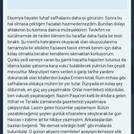
Ekseriya hayatın tuhaf safhalarını daha iyi görürüm. Sonra bu
hal olmasa çektiğim faciaları hazmedemezdim. Bundan dolayı
ahlakımın bu kısmına daima müteşekkirim. Tevkifim ve
sürülmemde de neden bilmem bu taraflar daha fazla bir tesir
bıraktı. Şu menfa hatıralarını okuyacak olan okuyucularıma
tamamıyla bir silsileler faciasını tasvir etmek benim için daha
kolay olmakla beraber kendilerini sıkmaktan korkuyorum.
Çünkü yedi seneye varan bu gamlı hayatta hapisten tutunuz da
idama kadar şahsıma karşı vuku' bulabilecek zulmün her çeşidi
mevcuttur. Meşrutiyet namı verilen o garip tarihe yardımı
dokunacak olan kıtallerden başka Ermeni kıtali, Rum imhası gibi
safhalarsa oldukça mühim bir yer tutar. Dünyada en kolay şey
öldürmek, en güç şey yaşatmaktır. Onlar memleketi öldürdüler,
ben vukuatı yaşatacağım. Nazım Paşa'nın katli ile iktidara gelen
İttihat ve Terakki zamanında gazetemizi yaşatmaya
çalışıyorduk. Lazım gelen hücumlar yapılamıyor. Bütün
yazabileceğimiz şeyleri günlük efsanelere sıkıştırarak bir gün
Haccac-ı zalime ait bir hikâye yazmıştım. Arkadaşlardan
bazıları beğendi. "Ne demek istediğin belli" gibi imalarda
bulundular. O günün akşamı memleket asayişini kimseye atik