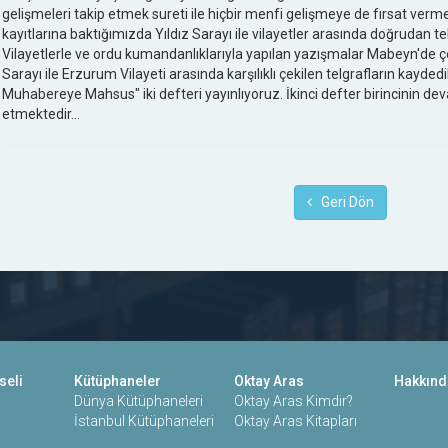
gelişmeleri takip etmek sureti ile hiçbir menfi gelişmeye de fırsat verme
kayıtlarına baktığımızda Yıldız Sarayı ile vilayetler arasında doğrudan 
Vilayetlerle ve ordu kumandanlıklarıyla yapılan yazışmalar Mabeyn'de çeşi
Sarayı ile Erzurum Vilayeti arasında karşılıklı çekilen telgrafların kaydedi
Muhabereye Mahsus" iki defteri yayınlıyoruz. İkinci defter birincinin devamı
etmektedir...
Geri Dön
seli
Kütüphaneler
Oktay Aras
Hakkınd
Dünya Kütüphaneleri
Oktay Aras Kimdir?
İstanbul Kütüphaneleri
Oktay Aras Kitapları