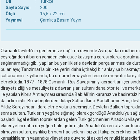
Dil
:
Türkçe
Sayfa Sayısı
:
200
Ölçü
:
15,5 x 22 cm
Yayınevi
:
Çamlıca Basım Yayın
Osmanlı Devleti'nin gerileme ve dağılma devrinde Avrupa'dan mülhem refo
çeyreğinden itibaren yeniden eski güce kavuşma çaresi olarak görülmüştü
sağlanamadığı gibi, yapılan bu yeniliklerle devletin parçalanması da du
bu anlayış Tanzimat'la birlikte yerini daha iştirakçi bir anlayışa bırakmış
saltanatının ilk yıllarında, bu umumi temayülün tesiri ile meşruti idarey
etmektedir. 1877 - 1878 Osmanlı - Rus Savaşı'nın yıkıcı şartları içerisin
dirayetsizliği ve mesuliyetsiz davranışları sultanı daha otoriteli ve merkez
ile yapılan Kıbrıs Antlaşması sırasında Babıâli'nin kararsız ve basiretsiz 
da artırmıştır. Bu sebeplerden dolayı Sultan İkinci Abdülhamid Han, devle
Yıldız Sarayı'ndan idare etme yolunu seçmiştir. Devletin Balkan toprak
sonra sultan, Türklerin yegâne sığınağı olarak gördüğü Anadolu'yu sağl
başladı. İşgal edilen topraklardan gelen Türk göçmenleri Anadolu vilayet
ekseriyetini daha da yoğun hale getirmiştir. Anadolu'da en ufak bir t
olmayan sultan, ayrılıkçı Ermeni hadiselerini bizzat takip ederek her s
karışıklıklarının yaşandığı vilayetlere güvendiği askeri ve mülki idarecileri