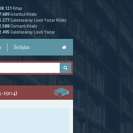
18.121
Kitap
7.689
İstanbul Kitabı
5.277
Galatasaray Liseli Yazar Kitabı
2.588
Osmanlı Kitabı
2.495
Galatasaray Liseli Yazar
a
İletişim
4-1904)