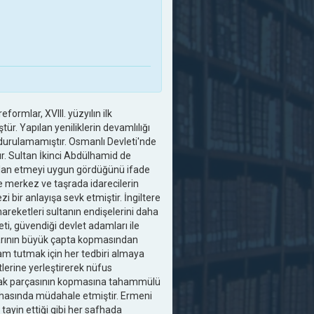
rmlar, XVIII. yüzyılın ilk
r. Yapılan yeniliklerin devamlılığı
rdurulamamıştır. Osmanlı Devleti'nde
tır. Sultan İkinci Abdülhamid de
i ilan etmeyi uygun gördüğünü ifade
de merkez ve taşrada idarecilerin
i bir anlayışa sevk etmiştir. İngiltere
hareketleri sultanın endişelerini daha
ti, güvendiği devlet adamları ile
larının büyük çapta kopmasından
am tutmak için her tedbiri almaya
lerine yerleştirerek nüfus
oprak parçasının kopmasına tahammülü
afhasında müdahale etmiştir. Ermeni
 tayin ettiği gibi her safhada