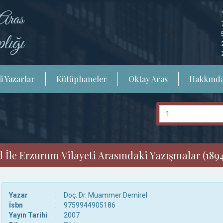
i Yazarlar
Kütüphaneler
Oktay Aras
Hakkınd
 İle Erzurum Vilayeti Arasındaki Yazışmalar (189
Yazar
:
Doç. Dr. Muammer Demirel
İsbn
:
9759944905186
Yayın Tarihi
:
2007