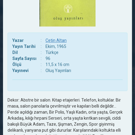
Yazar
:
Çetin Altan
Yayın Tarihi
:
Ekim, 1965
Dil
:
Türkçe
Sayfa Sayısı
:
96
Ölçü
:
11,5 x 16 cm
Yayınevi
:
Oluş Yayınları
Dekor: Abstre bir salon. Kitap etajerleri. Telefon, koltuklar. Bir
masa, salon panolarla çevrilmiştir ve kapıları belli değildir…
Perde açıldığı zaman, Bir Polis, Yaşlı Kadın, orta yaşta, Gerçek
Arkadaş, kılığı hırpani Serseri, orta yaşta kırıtkan sevgili, ciddi
bakışlı Büyük Adam, Taze, Şişman, Zengin, Spor giyinmiş
delikanlı, yanyana put gibi dururlar. Karşılarındaki koltukta elli