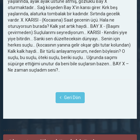
yaşlarında, ayak ayak üstüne atmış, gözlüklü Bay X
oturmaktadır… Sağ köşeden Bay X'in karısı girer. Kırk beş
yaşlarında, alaturka tombalak bir kadındır. Sırtında gecelik
vardır. X. KARISI - (Kocasına) Saat gecenin üçü. Hala ne
oturuyorsun burada? Kalk yat artık haydi... BAY X - (Başını
çevirmeden) Suçlularımı seyrediyorum... KARISI - Kendini yiye
yiye bitirdin... Sanki sen düzelteceksin dünyayı... Senin için
herkes suçlu... (kocasının yanına gelir okşar gibi tutar kolundan)
Kalk kalk haydi... Bir türlü anlayamıyorum, neden böylesin? O
suçlu, bu suçlu, öteki suçlu, beriki suçlu... Uğrunda saçımı
süpürge ettiğimi unutur da beni bile suçlarsın bazen... BAY X –
Ne zaman suçladım seni?..
Geri Dön
******