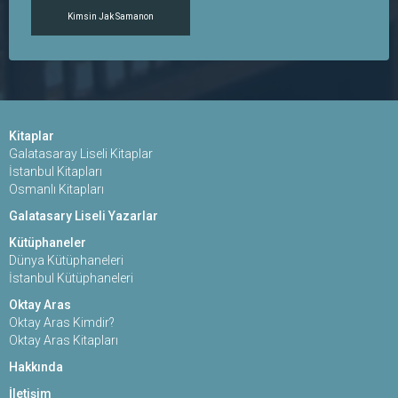
Kimsin Jak Samanon
Kitaplar
Galatasaray Liseli Kitaplar
İstanbul Kitapları
Osmanlı Kitapları
Galatasary Liseli Yazarlar
Kütüphaneler
Dünya Kütüphaneleri
İstanbul Kütüphaneleri
Oktay Aras
Oktay Aras Kimdir?
Oktay Aras Kitapları
Hakkında
İletişim