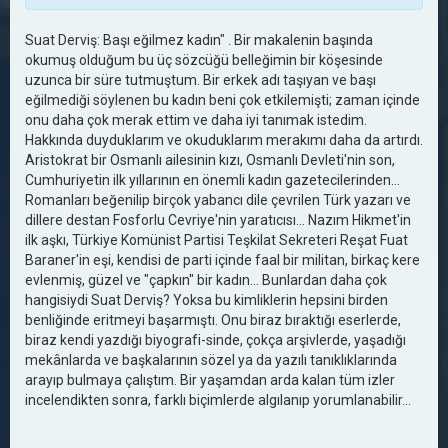
Suat Derviş: Başı eğilmez kadın" . Bir makalenin başında
okumuş olduğum bu üç sözcüğü belleğimin bir köşesinde
uzunca bir süre tutmuştum. Bir erkek adı taşıyan ve başı
eğilmediği söylenen bu kadın beni çok etkilemişti; zaman içinde
onu daha çok merak ettim ve daha iyi tanımak istedim.
Hakkında duyduklarım ve okuduklarım merakımı daha da artırdı.
Aristokrat bir Osmanlı ailesinin kızı, Osmanlı Devleti'nin son,
Cumhuriyetin ilk yıllarının en önemli kadın gazetecilerinden...
Romanları beğenilip birçok yabancı dile çevrilen Türk yazarı ve
dillere destan Fosforlu Cevriye'nin yaratıcısı... Nazım Hikmet'in
ilk aşkı, Türkiye Komünist Partisi Teşkilat Sekreteri Reşat Fuat
Baraner'in eşi, kendisi de parti içinde faal bir militan, birkaç kere
evlenmiş, güzel ve "çapkın" bir kadın... Bunlardan daha çok
hangisiydi Suat Derviş? Yoksa bu kimliklerin hepsini birden
benliğinde eritmeyi başarmıştı. Onu biraz bıraktığı eserlerde,
biraz kendi yazdığı biyografi-sinde, çokça arşivlerde, yaşadığı
mekânlarda ve başkalarının sözel ya da yazılı tanıklıklarında
arayıp bulmaya çalıştım. Bir yaşamdan arda kalan tüm izler
incelendikten sonra, farklı biçimlerde algılanıp yorumlanabilir...