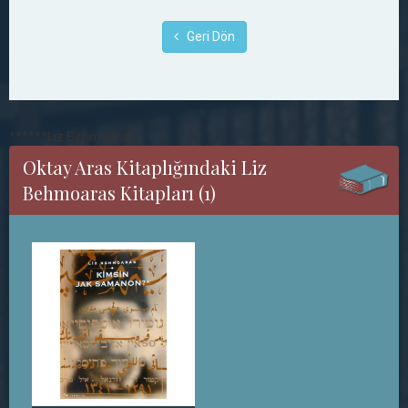
Geri Dön
******Liz Behmoaras
Oktay Aras Kitaplığındaki Liz
Behmoaras Kitapları (1)