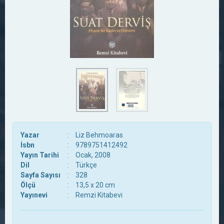
Yazar
:
Liz Behmoaras
İsbn
:
9789751412492
Yayın Tarihi
:
Ocak, 2008
Dil
:
Türkçe
Sayfa Sayısı
:
328
Ölçü
:
13,5 x 20 cm
Yayınevi
:
Remzi Kitabevi