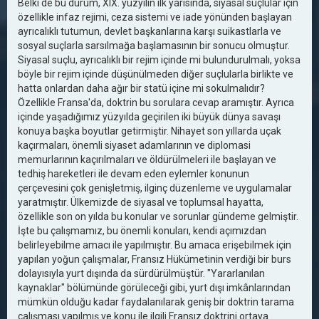
Belki de bu durum, XIX. yüzyılın ilk yarısında, siyasal suçlular için
özellikle infaz rejimi, ceza sistemi ve iade yönünden başlayan
ayrıcalıklı tutumun, devlet başkanlarına karşı suikastlarla ve
sosyal suçlarla sarsılmağa başlamasının bir sonucu olmuştur.
Siyasal suçlu, ayrıcalıklı bir rejim içinde mi bulundurulmalı, yoksa
böyle bir rejim içinde düşünülmeden diğer suçlularla birlikte ve
hatta onlardan daha ağır bir statü içine mi sokulmalıdır?
Özellikle Fransa'da, doktrin bu sorulara cevap aramıştır. Ayrıca
içinde yaşadığımız yüzyılda geçirilen iki büyük dünya savaşı
konuya başka boyutlar getirmiştir. Nihayet son yıllarda uçak
kaçırmaları, önemli siyaset adamlarının ve diplomasi
memurlarının kaçırılmaları ve öldürülmeleri ile başlayan ve
tedhiş hareketleri ile devam eden eylemler konunun
çerçevesini çok genişletmiş, ilginç düzenleme ve uygulamalar
yaratmıştır. Ülkemizde de siyasal ve toplumsal hayatta,
özellikle son on yılda bu konular ve sorunlar gündeme gelmiştir.
İşte bu çalışmamız, bu önemli konuları, kendi açımızdan
belirleyebilme amacı ile yapılmıştır. Bu amaca erişebilmek için
yapılan yoğun çalışmalar, Fransız Hükümetinin verdiği bir burs
dolayısıyla yurt dışında da sürdürülmüştür. "Yararlanılan
kaynaklar" bölümünde görüleceği gibi, yurt dışı imkânlarından
mümkün olduğu kadar faydalanılarak geniş bir doktrin tarama
çalışması yapılmış ve konu ile ilgili Fransız doktrini ortaya