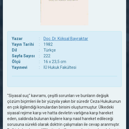
Yazar
:
Doç. Dr. Köksal Bayraktar
Yayın Tarihi
:
1982
Dil
:
Türkçe
Sayfa Sayısı
:
222
Ölçü
:
16 x 23,5 cm
Yayınevi
:
İÜ Hukuk Fakültesi
"Siyasal suç" kavramı, çeşitli sorunları ve bunların değişik
çözüm biçimleri ile bir yüzyıla yakın bir süredir Ceza Hukukunun
en çok ilgilendiği konulardan birisini oluşturmuştur. Ülkedeki
siyasal rejime karşı ve hatta devletin varlığına karşı hareket
eden, saldırıda bulunan kişilere karşı nasıl hareket edileceği
sorusuna sürekli olarak doktrin çalışmaları ile cevap aranmıştır.