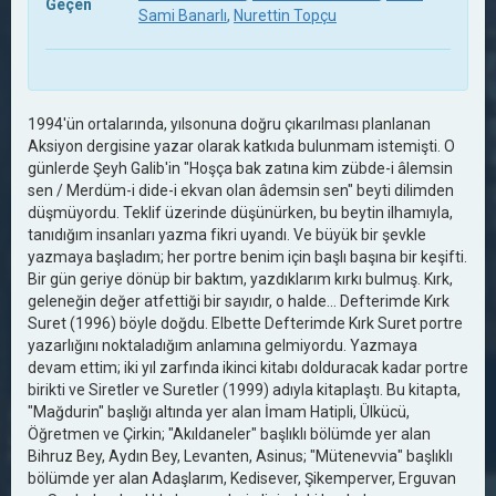
Geçen
Sami Banarlı
,
Nurettin Topçu
1994'ün ortalarında, yılsonuna doğru çıkarılması planlanan
Aksiyon dergisine yazar olarak katkıda bulunmam istemişti. O
günlerde Şeyh Galib'in "Hoşça bak zatına kim zübde-i âlemsin
sen / Merdüm-i dide-i ekvan olan âdemsin sen" beyti dilimden
düşmüyordu. Teklif üzerinde düşünürken, bu beytin ilhamıyla,
tanıdığım insanları yazma fikri uyandı. Ve büyük bir şevkle
yazmaya başladım; her portre benim için başlı başına bir keşifti.
Bir gün geriye dönüp bir baktım, yazdıklarım kırkı bulmuş. Kırk,
geleneğin değer atfettiği bir sayıdır, o halde... Defterimde Kırk
Suret (1996) böyle doğdu. Elbette Defterimde Kırk Suret portre
yazarlığını noktaladığım anlamına gelmiyordu. Yazmaya
devam ettim; iki yıl zarfında ikinci kitabı dolduracak kadar portre
birikti ve Siretler ve Suretler (1999) adıyla kitaplaştı. Bu kitapta,
"Mağdurin" başlığı altında yer alan İmam Hatipli, Ülkücü,
Öğretmen ve Çirkin; "Akıldaneler" başlıklı bölümde yer alan
Bihruz Bey, Aydın Bey, Levanten, Asinus; "Mütenevvia" başlıklı
bölümde yer alan Adaşlarım, Kedisever, Şikemperver, Erguvan