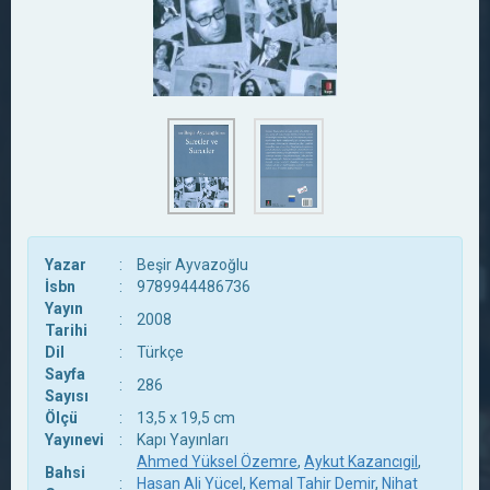
Yazar
:
Beşir Ayvazoğlu
İsbn
:
9789944486736
Yayın
:
2008
Tarihi
Dil
:
Türkçe
Sayfa
:
286
Sayısı
Ölçü
:
13,5 x 19,5 cm
Yayınevi
:
Kapı Yayınları
Ahmed Yüksel Özemre
,
Aykut Kazancıgil
,
Bahsi
:
Hasan Ali Yücel
,
Kemal Tahir Demir
,
Nihat