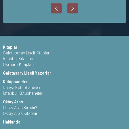
Kitaplar
Galatasaray Liseli Kitaplar
İstanbul Kitapları
Osmanlı Kitapları
Galatasary Liseli Yazarlar
Kütüphaneler
Dünya Kütüphaneleri
İstanbul Kütüphaneleri
Oktay Aras
Oktay Aras Kimdir?
Oktay Aras Kitapları
Hakkında