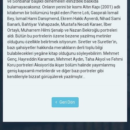
ve Sonbahar başlıklı denemeleri elinizdeki baskıda
bulamayacaksınız. Onların yerini bir kısmı Altın Kapı (2001) adlı
kitabımın bir bölümünü teşkil eden Pierre Loti, Gaspıralı İsmail
Bey, İsmail Hami Danişmend, Ekrem Hakkı Ayverdi, Nihad Sami
Banarlı, Bahtiyar Vahapzade, Mustafa Necati Karaer, İlber
Ortaylı, Muharrem Hilmi Şenalp ve Nazan Bekiroğlu portreleri
aldı. Bütün bu portrelerin özene bezene yazılmış metinler
olduğunu özellikle belirtmek istiyorum. Siretler ve Suretler'in,
bazı şahsiyetler hakkında meraklıların derli toplu bilgi
bulabilecekleri yegâne kitap olduğunu söyleyebilirim. Mehmet
Genç, Hayreddin Karaman, Mehmet Aydın, Taha Akyol ve Fehmi
Koru portreleri Aksiyon'da ikişer bölüm halinde yayımlanmış
geniş kapsamlı metinlerdir ve diğer bazı portreler gibi
kendileriyle bizzat görüşülerek yazılmıştır…
Geri Dön