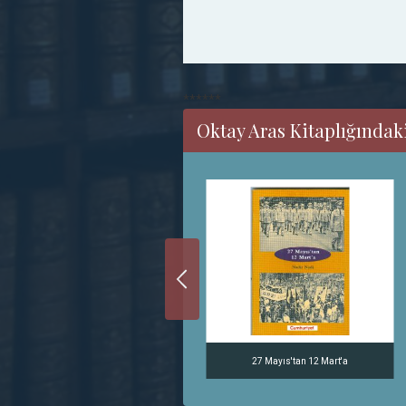
******
Oktay Aras Kitaplığındaki
Sokakta Gürültü Var
27 Mayıs'tan 12 Mart'a