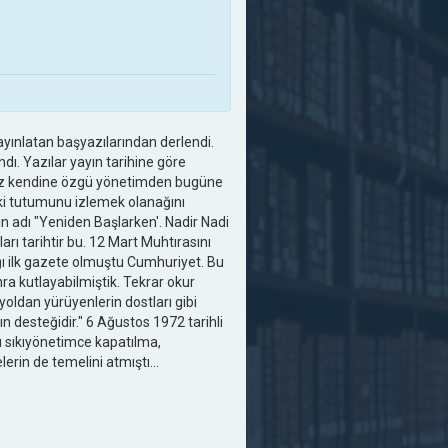
ayınlatan başyazılarından derlendi.
ı. Yazılar yayın tarihine göre
ımız kendine özgü yönetimden bugüne
ki tutumunu izlemek olanağını
nın adı "Yeniden Başlarken'. Nadir Nadi
arı tarihtir bu. 12 Mart Muhtırasını
ğı ilk gazete olmuştu Cumhuriyet. Bu
ra kutlayabilmiştik. Tekrar okur
 yoldan yürüyenlerin dostları gibi
 desteğidir." 6 Ağustos 1972 tarihli
ü sıkıyönetimce kapatılma,
rin de temelini atmıştı...