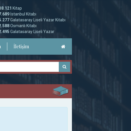
18.121
Kitap
7.689
İstanbul Kitabı
5.277
Galatasaray Liseli Yazar Kitabı
2.588
Osmanlı Kitabı
2.495
Galatasaray Liseli Yazar
a
İletişim