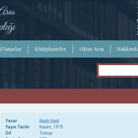
i Yazarlar
Kütüphaneler
Oktay Aras
Hakkınd
Yazar
:
Nadir Nadi
Yayın Tarihi
:
Kasım, 1975
Dil
:
Türkçe