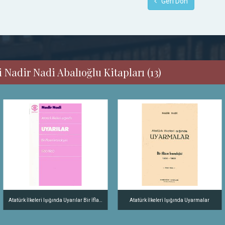
Geri Dön
 Nadir Nadi Abalıoğlu Kitapları (13)
Atatürk İlkeleri Işığında Uyarılar Bir İflasın Kronolojisi 1950-1960
Atatürk İlkeleri Işığında Uyarmalar