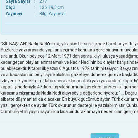
Sayfa Sayısı
:
277
Ölçü
:
13 x 19,5 cm
Yayınevi
:
Bilgi Yayınevi
"SİL BAŞTAN" Nadir Nadi'nin üç yılı aşkın bir süre içinde Cumhuriyet'te y
Yüzlerce yazı arasında yapılan seçimde konulara göre bir ayırım uyguland
sıralandı. Okur, böylece 12 Mart 1971'den sonra iki yıl ulusça yaşadığ
kadar geçen olayları anımsamak ve Nadir Nadi'nin bu olaylar karşısında
bulabilecektir. Kitabın ilk yazısı 6 Ağustos 1972 tarihini taşıyor. Başyazı
ve arkadaşlarının bir yıl ayrı kaldıkları gazeteye dönerek göreve başladıkl
izleyen sıkıyönetimin -daha sonra aklanacak iki yazı yüzünden- kapattı
kapatılış nedeniyle 47. kuruluş yıldönümünü gereken tarihten iki gün son
karşısına çıkışımızda Nadir Nadi olayı şöyle değerlendiriyordu: " ... Doğru
elbette düşmanları da olacaktır. En büyük gücümüz aydın Türk okurlarının
yazı, gerçekten de aydın Türk okurunun desteği ile yazılabilmiştir. Çünk
Cumhuriyet'in yayın hayatında kısa bir duraklamaya neden olan gelişmele