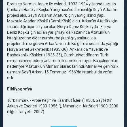
Prenses Nermin Hanım ile evlendi. 1933-1934 yıllarında açılan
Çankaya Hariciye Köşkü Yarışması'nda birinciliği Seyfi Arkan'ın
projesi aldı. Seyfi Arkan'ın Atatürk için yaptığı ikinci yapı,
Makbule Atadan Köşkü (Camlı Köşk) oldu. Arkan'ın Atatürk için
tasarladığı üçüncü yapı olan Florya Deniz Köşkü'ydü. Florya
Deniz Köşkü için açılan yarışmayı da kazanınca Atatürk'ün
isteği üzerine diğer cumhurbaşkanlığı yapılarını da
projelendirme görevi Arkan'a verildi. Bu görevi sırasında yaptığı
Florya Genel Sekreterlik (1935-36), Ankara'da Yaverlik ve
Başbakanlık Köşkleri (1935-36), Cumhuriyet dönemi Türk
mimarisinin modern anlamda ilk örnekleri sayılır. Bu çalışmaları
nedeniyle 'Atatürk'ün Mimarı' olarak tanındı. Mimar ve şehircilik
uzmanı Seyfi Arkan, 15 Temmuz 1966'da İstanbul'da vefat
etti.
Bibliyografya
Türk Himark - Proje Keşif ve Taahhüt İşleri (1950), Seyfettin
Arkan ve Eserleri 1933-1956 (), Mimarlığın Aktörleri 1900-2000
(Uğur Tanyeli - 2007)