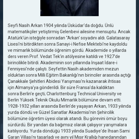
Seyfi Nasih Arkan 1904 yılında Üsküdar'da doğdu. Ünlü
matematikçiler yetiştirmiş Gelenbevi ailesine mensuptu. Ancak
Atatürk'ün isteğiyle sonradan "Arkan' soyadını aldı. Galatasaray
Lisesi'ni bitirdikten sonra Sanayi-i Nefise Mektebi'ne kaydoldu
ve mimarlık bölümünde öğrenim gördü. Akademide o yıllarda
ders veren Prof. Vedat Tek'in atölyesine katıldı ve 1927'de
birincilikle bitirdi. Akademinin son yıllarında İnşaat İdare-i
Fenniyesi'nde çalıştı. Seyfettin Nasih akademiden mezun
olduktan sonra Milli Eğitim Bakanlığı'nın birinciler arasında açtığı
Çanakkale Şehitleri Abidesi Yarışması'nı kazanarak ihtisas
için Almanya'ya gönderildi. Bir süre Fransa'da kaldıktan
sonra Berlin'e geçti; Charlottenburg Technical University ve
Berlin Yüksek Teknik Okulu Mimarlık bölümüne devam etti.
1928-1932 yılları arasında Berlin'de yaşayan Arkan, 1933 yılında
yurda döndü ve Güzel Sanatlar Akademisi'nin Şehircilik
bölümüne öğretim üyesi olarak atandı. Bu görevini ömür boyu
sürdürdü. Bir yandan da bağımsız olarak çalışıyor yarışmalara
katılıyordu. Yurda döndüğü 1933 yılında Suadiye'de İhsan Sami
Garan Villası'nı tasarladı ve aynı yıl Mısır Krallığı hanedanından