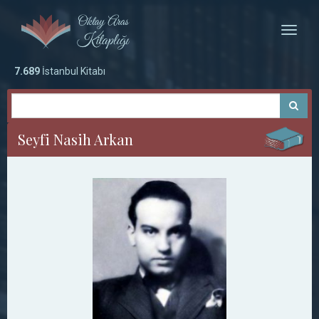
Toggle
naviga
7.689
İstanbul Kitabı
Seyfi Nasih Arkan