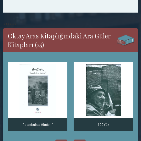
******
Oktay Aras Kitaplığındaki Ara Güler
Kitapları (25)
"İstanbul'da Alınteri"
100 Yüz