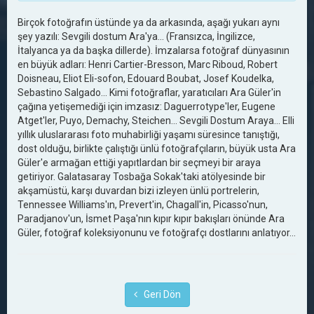
Birçok fotoğrafın üstünde ya da arkasında, aşağı yukarı aynı
şey yazılı: Sevgili dostum Ara'ya... (Fransızca, İngilizce,
İtalyanca ya da başka dillerde). İmzalarsa fotoğraf dünyasının
en büyük adları: Henri Cartier-Bresson, Marc Riboud, Robert
Doisneau, Eliot Eli-sofon, Edouard Boubat, Josef Koudelka,
Sebastino Salgado... Kimi fotoğraflar, yaratıcıları Ara Güler'in
çağına yetişemediği için imzasız: Daguerrotype'ler, Eugene
Atget'ler, Puyo, Demachy, Steichen... Sevgili Dostum Araya... Elli
yıllık uluslararası foto muhabirliği yaşamı süresince tanıştığı,
dost olduğu, birlikte çalıştığı ünlü fotoğrafçıların, büyük usta Ara
Güler'e armağan ettiği yapıtlardan bir seçmeyi bir araya
getiriyor. Galatasaray Tosbağa Sokak'taki atölyesinde bir
akşamüstü, karşı duvardan bizi izleyen ünlü portrelerin,
Tennessee Williams'ın, Prevert'in, Chagall'in, Picasso'nun,
Paradjanov'un, İsmet Paşa'nın kıpır kıpır bakışları önünde Ara
Güler, fotoğraf koleksiyonunu ve fotoğrafçı dostlarını anlatıyor…
Geri Dön