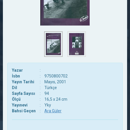
Yazar
:
İsbn
:
9750800702
Yayın Tarihi
:
Mayıs, 2001
Dil
:
Türkçe
Sayfa Sayısı
:
94
Ölçü
:
16,5 x 24 cm
Yayınevi
:
Yky
Bahsi Geçen
:
Ara Güler