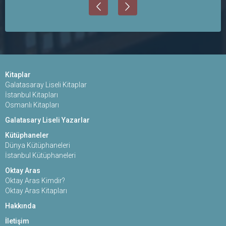
Kitaplar
Galatasaray Liseli Kitaplar
İstanbul Kitapları
Osmanlı Kitapları
Galatasary Liseli Yazarlar
Kütüphaneler
Dünya Kütüphaneleri
İstanbul Kütüphaneleri
Oktay Aras
Oktay Aras Kimdir?
Oktay Aras Kitapları
Hakkında
İletişim