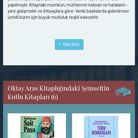
yapılmıştır. Kitaptaki mümkün, muhtemel noksan ve hataların -
yeni gelişmeler ve ihtiyaçlara göre- ileriki baskılarda giderilmesi
ümidi bizim için büyük mutluluk teşkil edecektir.
Geri Dön
******Şemsettin Kutlu
Oktay Aras Kitaplığındaki Şemsettin
Kutlu Kitapları (6)