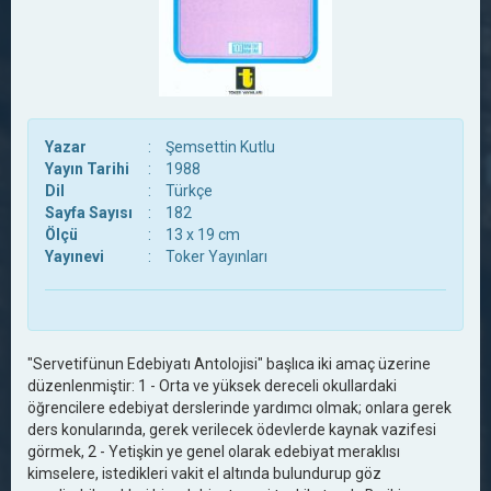
Yazar
:
Şemsettin Kutlu
Yayın Tarihi
:
1988
Dil
:
Türkçe
Sayfa Sayısı
:
182
Ölçü
:
13 x 19 cm
Yayınevi
:
Toker Yayınları
"Servetifünun Edebiyatı Antolojisi" başlıca iki amaç üzerine
düzenlenmiştir: 1 - Orta ve yüksek dereceli okullardaki
öğrencilere edebiyat derslerinde yardımcı olmak; onlara gerek
ders konularında, gerek verilecek ödevlerde kaynak vazifesi
görmek, 2 - Yetişkin ye genel olarak edebiyat meraklısı
kimselere, istedikleri vakit el altında bulundurup göz