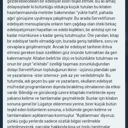
gezdirebilecekleri bir edebiyat eseri teşkil etmek. Bu iki amaç
dolayısıyladır ki bütünlüğü oldukça küçük tutulan bu kitabın
hazırlanmasında metinler bakımından "yükte hafif, pahada
ağın' görüşüne uyulmaya çalışılmıştır. Bu arada Servetifünun
edebiyatı mensuplarıyla onların tam çağdaşı olan öteki birkaç
edebiyatçımızın hayatları ve edebi kişilikleri, bir antoloji için ne
kadar mümkünse o kadar geniş tutulmuştur. Öte yandan, kitap
bir edebiyat tarihi olmadığı için, burada geniş tahlillere, soru ve
cevaplara girişilmemiştir. Ancak bir edebiyat tarihinin ihtiva
etmesi gereken bazı özellikleri göz önünde tutmaktan da geri
kalınmamıştır. Kitabın belirli bir ölçü ve bütünlükte tutulması ve
onun bir çeşit "el kitabı" özelliği taşıması zorunluluğundan
dolayı Servetifünun topluluğunun ikinci - üçüncü plandaki şair
ve yazarlarına -ister istemez- pek az yer verilebilmiştir. Bu
tutumda, adı geçen bu şair ve yazarların, okulların edebiyat
müfredat programlarının dışında bırakılmış olmalarının da etkisi
vardır. Bilindiği ve görüleceği üzere kitaptaki metinlerde epey
yabancı kelime ve tamlamalar geçmektedir. Bunlar için kitabın
sonuna genel bir Lügatçe eklenmesi yerine, birer küçük bütün
teşkil eden bölümlerin sonuna, o bölümde geçen kelime ve
tamlamaların açıklanması konmuştur. "Açıklanması' diyoruz;
çünkü çoğu yerlerde sadece sözlük bilgisi verilmekle
yetinilmeyerek, parçalar hakkında kısa ve toplu tanıtmalar