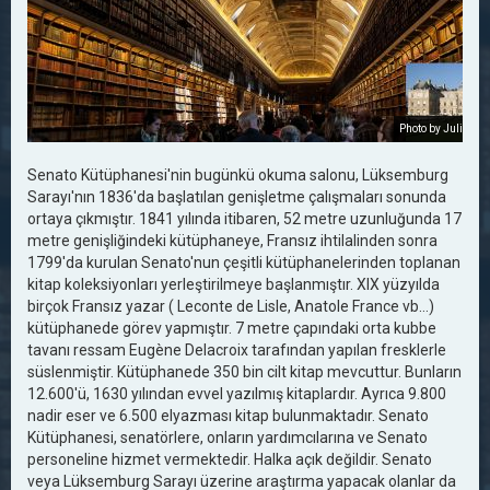
Photo by Julian / 
Senato Kütüphanesi'nin bugünkü okuma salonu, Lüksemburg
Sarayı'nın 1836'da başlatılan genişletme çalışmaları sonunda
ortaya çıkmıştır. 1841 yılında itibaren, 52 metre uzunluğunda 17
metre genişliğindeki kütüphaneye, Fransız ihtilalinden sonra
1799'da kurulan Senato'nun çeşitli kütüphanelerinden toplanan
kitap koleksiyonları yerleştirilmeye başlanmıştır. XIX yüzyılda
birçok Fransız yazar ( Leconte de Lisle, Anatole France vb…)
kütüphanede görev yapmıştır. 7 metre çapındaki orta kubbe
tavanı ressam Eugène Delacroix tarafından yapılan fresklerle
süslenmiştir. Kütüphanede 350 bin cilt kitap mevcuttur. Bunların
12.600'ü, 1630 yılından evvel yazılmış kitaplardır. Ayrıca 9.800
nadir eser ve 6.500 elyazması kitap bulunmaktadır. Senato
Kütüphanesi, senatörlere, onların yardımcılarına ve Senato
personeline hizmet vermektedir. Halka açık değildir. Senato
veya Lüksemburg Sarayı üzerine araştırma yapacak olanlar da