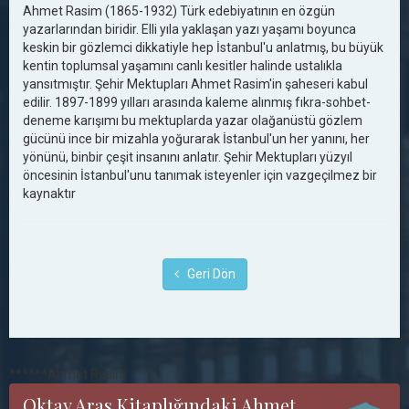
Ahmet Rasim (1865-1932) Türk edebiyatının en özgün
yazarlarından biridir. Elli yıla yaklaşan yazı yaşamı boyunca
keskin bir gözlemci dikkatiyle hep İstanbul'u anlatmış, bu büyük
kentin toplumsal yaşamını canlı kesitler halinde ustalıkla
yansıtmıştır. Şehir Mektupları Ahmet Rasim'in şaheseri kabul
edilir. 1897-1899 yılları arasında kaleme alınmış fıkra-sohbet-
deneme karışımı bu mektuplarda yazar olağanüstü gözlem
gücünü ince bir mizahla yoğurarak İstanbul'un her yanını, her
yönünü, binbir çeşit insanını anlatır. Şehir Mektupları yüzyıl
öncesinin İstanbul'unu tanımak isteyenler için vazgeçilmez bir
kaynaktır
Geri Dön
******Ahmet Rasim
Oktay Aras Kitaplığındaki Ahmet