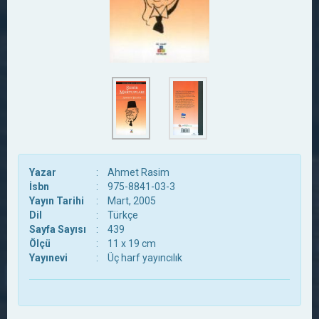
Yazar
:
Ahmet Rasim
İsbn
:
975-8841-03-3
Yayın Tarihi
:
Mart, 2005
Dil
:
Türkçe
Sayfa Sayısı
:
439
Ölçü
:
11 x 19 cm
Yayınevi
:
Üç harf yayıncılık