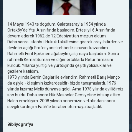
14 Mayıs 1943 te doğdum. Galatasaray'a 1954 yılında
Ortaköy'de Ytş. A sınıfında başladım. Ertesi yıl 6 A sınıfında
devam ederek 1962 de 12 Edebiyattan mezun oldum.
Daha sonra İstanbul Hukuk fakültesine girerek orayı bitirdim ve
devletin açtığı Profesyonel rehberlik sınavını kazandım.
Rahmetli Ferit Epikmen ağabeyle çalışmaya başladım. Sonra
rahmetli Kemal Suman ve diğer ortaklarla Retur firmasını
kurduk. Yıllarca yurtiçi ve yurtdışında çeşitli yolculuklar ve
gezilere katıldım.
1973 yılında Berrin Çağlar ile evlendim. Rahmetli Barış Manço
da eşiyle - ki eşimin kızkardeşidir- bizde tanışmışlardı. 1976
yılında kızımız Melis dünyaya geldi. Ama 1978 yılında evliliğimiz
son buldu. Daha sonra Hür Masonlar Cemiyetine intisap ettim.
Halen emekliyim. 2008 yılında annemizin vefatından sonra
sevgili kardeşim Fatih’le beraber oturmaya başladık.
Bibliyografya