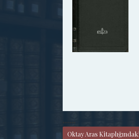
******
Oktay Aras Kitaplığındaki