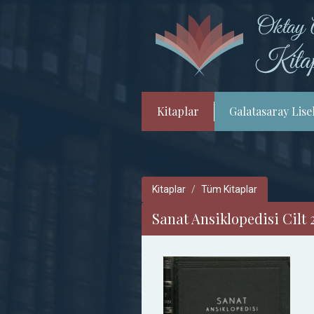
Kitaplar
Galatasaray Lisel
Kitaplar
Tüm Kitaplar
Sanat Ansiklopedisi Cilt 