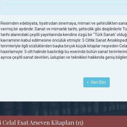
Resimden edebiyata, tiyatrodan sinemaya, mimari ve şehircilikten sanat 
vermiş bir aydındır. Sanat ve mimarlık tarihi, şehircilik gibi disiplinlerle Tür
tarihi alanındaki çeşitli yayınlarında kendine özgü bir "Türk Sanatı' oldu
kavramının kabul edilmesine öncülük etmiştir. 5 Ciltlik Sanat Ansiklopedi
terimleriyle ilgili sözlüklerden başka birçok küçük kitaplar neşreden Ce
hazırlamıştır. 5 cilt halinde bastırdığı bu eserinde bütün sanat terimlerini
ayrıca çeşitli sanat devirleri, üslupları ve teknikleri hakkında geniş bilgiler
Geri Dön
 Celal Esat Arseven Kitapları (15)