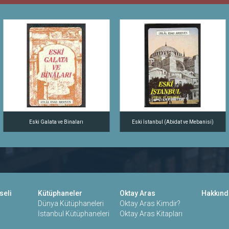
Eski Galata ve Binaları
Eski İstanbul (Abidat ve Mebanisi)
seli
Kütüphaneler
Oktay Aras
Hakkınd
Dünya Kütüphaneleri
Oktay Aras Kimdir?
İstanbul Kütüphaneleri
Oktay Aras Kitapları