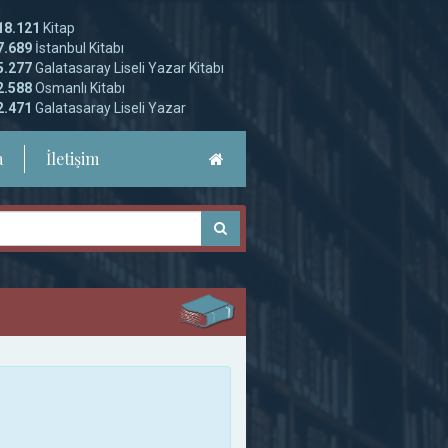
18.121
Kitap
7.689
İstanbul Kitabı
5.277
Galatasaray Liseli Yazar Kitabı
2.588
Osmanlı Kitabı
2.471
Galatasaray Liseli Yazar
a
İletişim