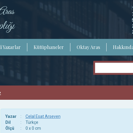
i Yazarlar
Kütüphaneler
Oktay Aras
Hakkınd
2
Yazar
:
Celal Esat Arseven
Dil
:
Türkçe
Ölçü
:
0 x 0 cm