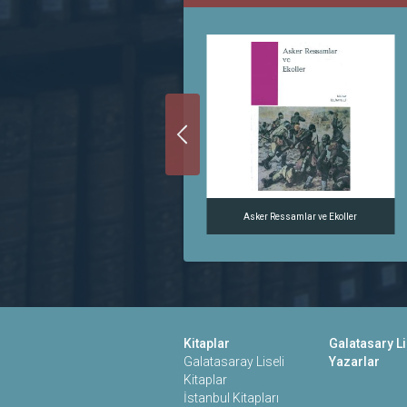
Yeni Mimari
Asker Ressamlar ve Ekoller
Kitaplar
Galatasary Li
Galatasaray Liseli
Yazarlar
Kitaplar
İstanbul Kitapları