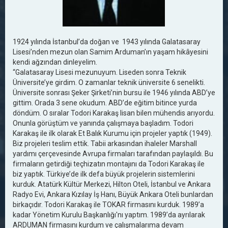
1924 yılında İstanbul’da doğan ve 1943 yılında Galatasaray
Lisesi’nden mezun olan Samim Arduman’ın yaşam hikâyesini
kendi ağzından dinleyelim.
“Galatasaray Lisesi mezunuyum. Liseden sonra Teknik
Üniversite’ye girdim. O zamanlar teknik üniversite 6 senelikti.
Üniversite sonrası Şeker Şirketi’nin bursu ile 1946 yılında ABD’ye
gittim. Orada 3 sene okudum. ABD’de eğitim bitince yurda
döndüm. O sıralar Todori Karakaş lisan bilen mühendis arıyordu.
Onunla görüştüm ve yanında çalışmaya başladım. Todori
Karakaş ile ilk olarak Et Balık Kurumu için projeler yaptık (1949).
Biz projeleri teslim ettik. Tabii arkasından ihaleler Marshall
yardımı çerçevesinde Avrupa firmaları tarafından paylaşıldı. Bu
firmaların getirdiği teçhizatın montajını da Todori Karakaş ile
biz yaptık. Türkiye’de ilk defa büyük projelerin sistemlerini
kurduk. Atatürk Kültür Merkezi, Hilton Oteli, İstanbul ve Ankara
Radyo Evi, Ankara Kızılay İş Hanı, Büyük Ankara Oteli bunlardan
birkaçıdır. Todori Karakaş ile TOKAR firmasını kurduk. 1989’a
kadar Yönetim Kurulu Başkanlığı'nı yaptım. 1989’da ayrılarak
ARDUMAN firmasını kurdum ve çalışmalarıma devam