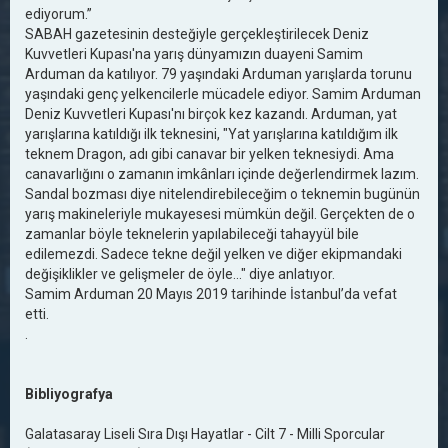
ediyorum.”
SABAH gazetesinin desteğiyle gerçekleştirilecek Deniz
Kuvvetleri Kupası'na yarış dünyamızın duayeni Samim
Arduman da katılıyor. 79 yaşındaki Arduman yarışlarda torunu
yaşındaki genç yelkencilerle mücadele ediyor. Samim Arduman
Deniz Kuvvetleri Kupası'nı birçok kez kazandı. Arduman, yat
yarışlarına katıldığı ilk teknesini, "Yat yarışlarına katıldığım ilk
teknem Dragon, adı gibi canavar bir yelken teknesiydi. Ama
canavarlığını o zamanın imkânları içinde değerlendirmek lazım.
Sandal bozması diye nitelendirebileceğim o teknemin bugünün
yarış makineleriyle mukayesesi mümkün değil. Gerçekten de o
zamanlar böyle teknelerin yapılabileceği tahayyül bile
edilemezdi. Sadece tekne değil yelken ve diğer ekipmandaki
değişiklikler ve gelişmeler de öyle..." diye anlatıyor.
Samim Arduman 20 Mayıs 2019 tarihinde İstanbul’da vefat
etti.
.
Bibliyografya
Galatasaray Liseli Sıra Dışı Hayatlar - Cilt 7 - Milli Sporcular