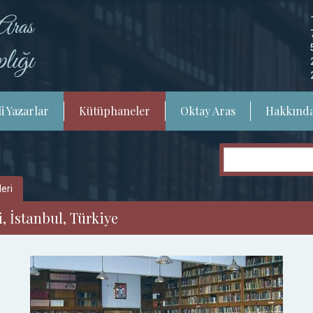
i Yazarlar
Kütüphaneler
Oktay Aras
Hakkınd
eri
, İstanbul, Türkiye