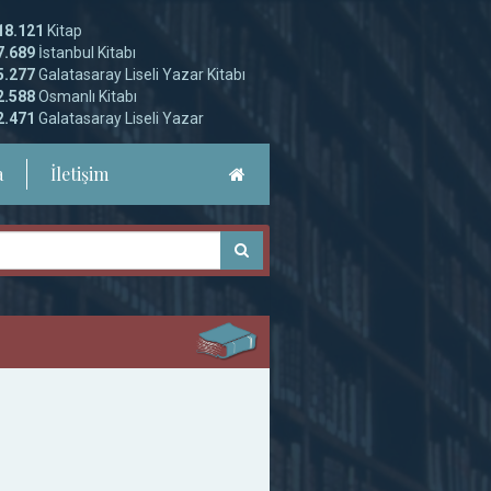
18.121
Kitap
7.689
İstanbul Kitabı
5.277
Galatasaray Liseli Yazar Kitabı
2.588
Osmanlı Kitabı
2.471
Galatasaray Liseli Yazar
a
İletişim