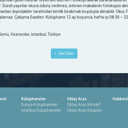
dışından gelen okurlar tezlerden kısmen fotokopi alarak yararlanabilirler. 
r. Süreli yayınlar okura ödünç verilmez, istenen makalenin fotokopisi alı
arı dışındakiler tarafından kimlik bırakmak koşuluyla alınabilir. Okur, F
alamaz. Çalışma Saatleri: Kütüphane 12 ay boyunca, hafta içi 08:30 – 2
.
Bölümü, Vezneciler, İstanbul, Türkiye
Geri Dön
seli
Kütüphaneler
Oktay Aras
Hakkınd
Dünya Kütüphaneleri
Oktay Aras Kimdir?
İstanbul Kütüphaneleri
Oktay Aras Kitapları