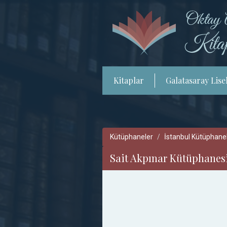
Kitaplar
Galatasaray Lisel
Kütüphaneler
İstanbul Kütüphanel
Sait Akpınar Kütüphanesi