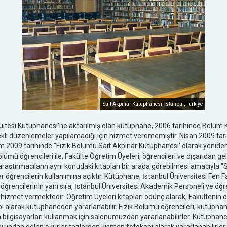
Sait Akpınar Kütüphanesi, İstanbul, Türkiye
akültesi Kütüphanesi'ne aktarılmış olan kütüphane, 2006 tarihinde Bölüm 
kli düzenlemeler yapılamadığı için hizmet verememiştir. Nisan 2009 tari
 2009 tarihinde "Fizik Bölümü Sait Akpınar Kütüphanesi' olarak yeniden
lümü öğrencileri ile, Fakülte Öğretim Üyeleri, öğrencileri ve dışarıdan ge
aştırmacıların aynı konudaki kitapları bir arada görebilmesi amacıyla "S
yar öğrencilerin kullanımına açıktır. Kütüphane; İstanbul Üniversitesi Fen
 öğrencilerinin yanı sıra, İstanbul Üniversitesi Akademik Personeli ve öğren
hizmet vermektedir. Öğretim Üyeleri kitapları ödünç alarak, Fakültenin d
pi alarak kütüphaneden yararlanabilir. Fizik Bölümü öğrencileri, kütüph
an bilgisayarları kullanmak için salonumuzdan yararlanabilirler. Kütüpha