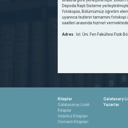
sırasına göre yerleştirilmiştir. Bölüm 
Depoda Raylı Sisteme yerleştirilmişti
fotokopisi, Bölümümüz öğretim elemanl
uyarınca tezlerin tamamını fotokopi 
saatleri arasında hizmet vermektedir
Adres
: İst. Üni. Fen Fakültesi Fizik 
Kitaplar
Galatasary Li
Galatasaray Liseli
Yazarlar
Kitaplar
İstanbul Kitapları
Osmanlı Kitapları