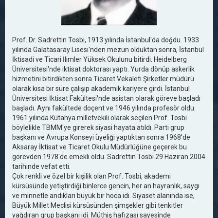
Prof. Dr. Sadrettin Tosbi, 1913 yılında İstanbul'da doğdu. 1933
yılında Galatasaray Lisesi'nden mezun olduktan sonra, İstanbul
İktisadi ve Ticari İlimler Yüksek Okulunu bitirdi. Heidelberg
Üniversitesi'nde iktisat doktorası yaptı. Yurda dönüp askerlik
hizmetini bitirdikten sonra Ticaret Vekaleti Şirketler müdürü
olarak kısa bir süre çalışıp akademik kariyere girdi. İstanbul
Üniversitesi İktisat Fakültesi'nde asistan olarak göreve başladı
başladı. Aynı fakültede doçent ve 1946 yılında profesör oldu.
1961 yılında Kütahya milletvekili olarak seçilen Prof. Tosbi
böylelikle TBMM'ye girerek siyasi hayata atıldı. Parti grup
başkanı ve Avrupa Konseyi üyeliği yaptıktan sonra 1968'de
Aksaray İktisat ve Ticaret Okulu Müdürlüğüne geçerek bu
görevden 1978'de emekli oldu. Sadrettin Tosbi 29 Haziran 2004
tarihinde vefat etti.
Çok renkli ve özel bir kişilik olan Prof. Tosbi, akademi
kürsüsünde yetiştirdiği binlerce gencin, her an hayranlık, saygı
ve minnetle andıkları büyük bir hoca idi. Siyaset alanında ise,
Büyük Millet Meclisi kürsüsünden şimşekler gibi tenkitler
yağdıran grup başkanı idi. Müthiş hafızası sayesinde