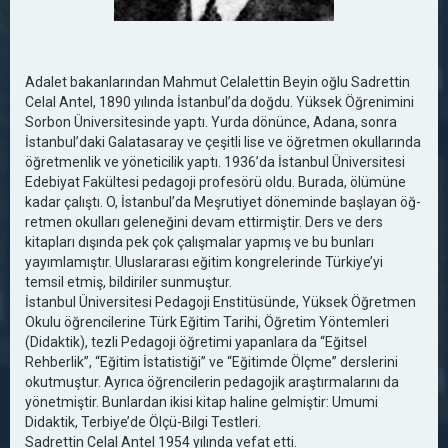
Adalet bakanlarından Mahmut Celalettin Beyin oğlu Sadrettin
Celal Antel, 1890 yılında İstanbul’da doğdu. Yüksek Öğrenimini
Sorbon Üniversitesinde yaptı. Yurda dönünce, Adana, sonra
İstanbul’daki Galatasaray ve çeşitli lise ve öğ­retmen okullarında
öğretmenlik ve yöneticilik yaptı. 1936’da İstanbul Üniversitesi
Edebiyat Fakültesi pedagoji profesörü oldu. Burada, ölü­müne
kadar çalıştı. O, İstanbul’da Meşrutiyet döneminde başlayan öğ­
retmen okulları geleneğini devam ettirmiştir. Ders ve ders
kitapları dı­şında pek çok çalışmalar yapmış ve bu bunları
yayımlamıştır. Uluslararası eğitim kongrelerinde Türkiye’yi
temsil etmiş, bildiriler sun­muştur.
İstanbul Üniversitesi Pedagoji Enstitüsünde, Yüksek Öğretmen
Okulu öğrencilerine Türk Eğitim Tarihi, Öğretim Yöntemleri
(Didaktik), tezli Pedagoji öğretimi yapanlara da “Eğitsel
Rehberlik”, “Eğitim İs­tatistiği” ve “Eğitimde Ölçme” derslerini
okutmuştur. Ayrıca öğ­rencilerin pedagojik araştırmalarını da
yönetmiştir. Bunlardan ikisi kitap haline gelmiştir: Umumi
Didaktik, Terbiye’de Ölçü-Bilgi Testleri.
Sadrettin Celal Antel 1954 yılında vefat etti.