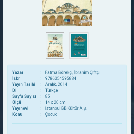
Yazar
:
Fatma Börekçi, İbrahim Çiftçi
İsbn
:
9786054595884
Yayın Tarihi
:
Aralık, 2014
Dil
:
Türkçe
Sayfa Sayısı
:
85
Ölçü
:
14 x 20 cm
Yayınevi
:
İstanbul BB Kültür A.Ş.
Konu
:
Çocuk