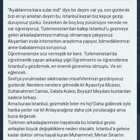
“Ayaklanma kara sular indi” diye bir deyim var ya, son günlerde
bizi en iyi anlatan deyim bu. İstanbul kazan biz kepçe gezip
duruyoruz çünkü. Gezerken de boş boş yürümüyor nerede ne
var öğreniyoruz, Türkmenistan’dan kalkıp İstanbul’u gezmeye
gelen arkadaşlarımıza mahcup olmamaya çalışıyoruz.
Akşamlan evde internetten araştırma yapıyor, bilmediklerimizi
anne-babalarımıza soruyoruz.
Öğretmenimize söz vermiştik bir kere. Türkmenistan’da
öğretmenlik yapan arkadaşı yiğit Ögretmen’e ve öğrencilerine
İstanbul’u gezdirmek, en önemli görevimiz olmuştu. Ve en
eğlenceli...
Sınıfça yorulmadan sıkılmadan misafirlerimizi gezdiriyoruz
günlerdir. Nerelere nerelere gitmedik ki! Ayasofya Müzesi,
Sultanahmet Camisi, Galata Kulesi, Beyazıt Meydanı bunlardan
sadece birkaçı...
Ama burası İstanbul, gezmekle biter mi hiç! Daha gidilecek öyle
harika yerler var ki! Anlayacağınız daha çok yorulacağız ama
buna değecek.
Türkmen arkadaşlarımızın hayatında bu İstanbul gezisi
anlaşılan büyük değişikliklere neden olacaktı. İstanbul’a gelene
kadar doktor olma hayali kuran Muhammet, Mimar Sinan’ın