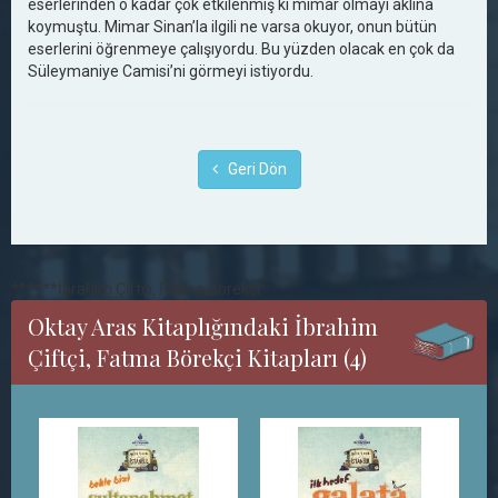
eserlerinden o kadar çok etkilenmiş ki mimar olmayı aklına
koymuştu. Mimar Sinan’la ilgili ne varsa okuyor, onun bütün
eserlerini öğrenmeye çalışıyordu. Bu yüzden olacak en çok da
Süleymaniye Camisi’ni görmeyi istiyordu.
Geri Dön
******İbrahim Çiftçi, Fatma Börekçi
Oktay Aras Kitaplığındaki İbrahim
Çiftçi, Fatma Börekçi Kitapları (4)